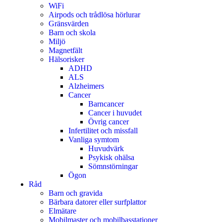
WiFi
Airpods och trådlösa hörlurar
Gränsvärden
Barn och skola
Miljö
Magnetfält
Hälsorisker
ADHD
ALS
Alzheimers
Cancer
Barncancer
Cancer i huvudet
Övrig cancer
Infertilitet och missfall
Vanliga symtom
Huvudvärk
Psykisk ohälsa
Sömnstörningar
Ögon
Råd
Barn och gravida
Bärbara datorer eller surfplattor
Elmätare
Mobilmaster och mobilbasstationer