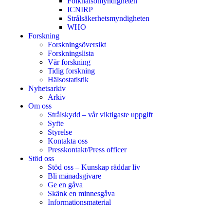
Folkhälsomyndigheten
ICNIRP
Strålsäkerhetsmyndigheten
WHO
Forskning
Forskningsöversikt
Forskningslista
Vår forskning
Tidig forskning
Hälsostatistik
Nyhetsarkiv
Arkiv
Om oss
Strålskydd – vår viktigaste uppgift
Syfte
Styrelse
Kontakta oss
Presskontakt/Press officer
Stöd oss
Stöd oss – Kunskap räddar liv
Bli månadsgivare
Ge en gåva
Skänk en minnesgåva
Informationsmaterial