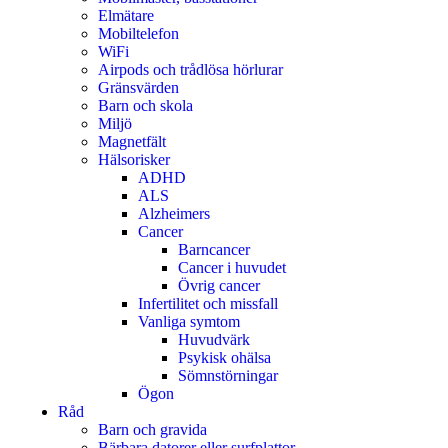
Elmätare
Mobiltelefon
WiFi
Airpods och trådlösa hörlurar
Gränsvärden
Barn och skola
Miljö
Magnetfält
Hälsorisker
ADHD
ALS
Alzheimers
Cancer
Barncancer
Cancer i huvudet
Övrig cancer
Infertilitet och missfall
Vanliga symtom
Huvudvärk
Psykisk ohälsa
Sömnstörningar
Ögon
Råd
Barn och gravida
Bärbara datorer eller surfplattor