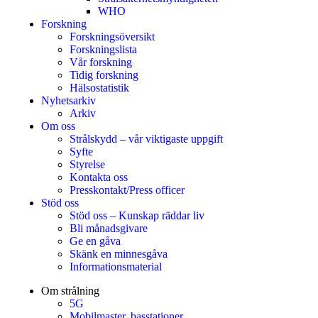
WHO
Forskning
Forskningsöversikt
Forskningslista
Vår forskning
Tidig forskning
Hälsostatistik
Nyhetsarkiv
Arkiv
Om oss
Strålskydd – vår viktigaste uppgift
Syfte
Styrelse
Kontakta oss
Presskontakt/Press officer
Stöd oss
Stöd oss – Kunskap räddar liv
Bli månadsgivare
Ge en gåva
Skänk en minnesgåva
Informationsmaterial
Om strålning
5G
Mobilmaster, basstationer