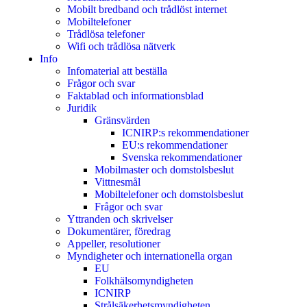
Mobilt bredband och trådlöst internet
Mobiltelefoner
Trådlösa telefoner
Wifi och trådlösa nätverk
Info
Infomaterial att beställa
Frågor och svar
Faktablad och informationsblad
Juridik
Gränsvärden
ICNIRP:s rekommendationer
EU:s rekommendationer
Svenska rekommendationer
Mobilmaster och domstolsbeslut
Vittnesmål
Mobiltelefoner och domstolsbeslut
Frågor och svar
Yttranden och skrivelser
Dokumentärer, föredrag
Appeller, resolutioner
Myndigheter och internationella organ
EU
Folkhälsomyndigheten
ICNIRP
Strålsäkerhetsmyndigheten