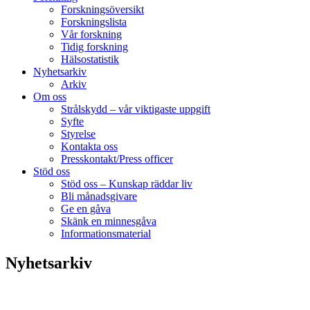
Forskningsöversikt
Forskningslista
Vår forskning
Tidig forskning
Hälsostatistik
Nyhetsarkiv
Arkiv
Om oss
Strålskydd – vår viktigaste uppgift
Syfte
Styrelse
Kontakta oss
Presskontakt/Press officer
Stöd oss
Stöd oss – Kunskap räddar liv
Bli månadsgivare
Ge en gåva
Skänk en minnesgåva
Informationsmaterial
Nyhetsarkiv