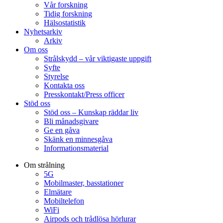
Vår forskning
Tidig forskning
Hälsostatistik
Nyhetsarkiv
Arkiv
Om oss
Strålskydd – vår viktigaste uppgift
Syfte
Styrelse
Kontakta oss
Presskontakt/Press officer
Stöd oss
Stöd oss – Kunskap räddar liv
Bli månadsgivare
Ge en gåva
Skänk en minnesgåva
Informationsmaterial
Om strålning
5G
Mobilmaster, basstationer
Elmätare
Mobiltelefon
WiFi
Airpods och trådlösa hörlurar