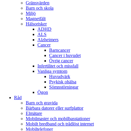
Gränsvärden
Barn och skola
Miljö
Magnetfält
Hälsorisker
ADHD
ALS
Alzheimers
Cancer
Barncancer
Cancer i huvudet
Övrig cancer
Infertilitet och missfall
Vanliga symtom
Huvudvärk
Psykisk ohälsa
Sömnstörningar
Ögon
Råd
Barn och gravida
Bärbara datorer eller surfplattor
Elmätare
Mobilmaster och mobilbasstationer
Mobilt bredband och trådlöst internet
Mobiltelefoner