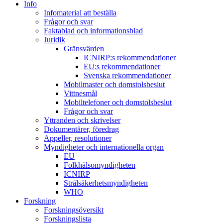
Info
Infomaterial att beställa
Frågor och svar
Faktablad och informationsblad
Juridik
Gränsvärden
ICNIRP:s rekommendationer
EU:s rekommendationer
Svenska rekommendationer
Mobilmaster och domstolsbeslut
Vittnesmål
Mobiltelefoner och domstolsbeslut
Frågor och svar
Yttranden och skrivelser
Dokumentärer, föredrag
Appeller, resolutioner
Myndigheter och internationella organ
EU
Folkhälsomyndigheten
ICNIRP
Strålsäkerhetsmyndigheten
WHO
Forskning
Forskningsöversikt
Forskningslista