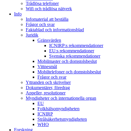
Trådlösa telefoner
Wifi och trådlösa nätverk
Info
Infomaterial att beställa
Frågor och svar
Faktablad och informationsblad
Juridik
Gränsvärden
ICNIRP:s rekommendationer
EU:s rekommendationer
Svenska rekommendationer
Mobilmaster och domstolsbeslut
Vittnesmål
Mobiltelefoner och domstolsbeslut
Frågor och svar
Yttranden och skrivelser
Dokumentärer, föredrag
Appeller, resolutioner
Myndigheter och internationella organ
EU
Folkhälsomyndigheten
ICNIRP
Strålsäkerhetsmyndigheten
WHO
Forskning