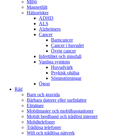
Miljö
Magnetfält
Hälsorisker
ADHD
ALS
Alzheimers
Cancer
Barncancer
Cancer i huvudet
Övrig cancer
Infertilitet och missfall
Vanliga symtom
Huvudvärk
Psykisk ohälsa
Sömnstörningar
Ögon
Råd
Barn och gravida
Bärbara datorer eller surfplattor
Elmätare
Mobilmaster och mobilbasstationer
Mobilt bredband och trådlöst internet
Mobiltelefoner
Trådlösa telefoner
Wifi och trådlösa nätverk