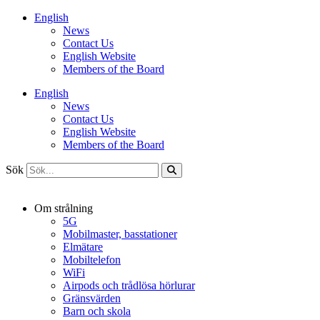
Hoppa
English
till
News
innehåll
Contact Us
English Website
Members of the Board
English
News
Contact Us
English Website
Members of the Board
Sök
Om strålning
5G
Mobilmaster, basstationer
Elmätare
Mobiltelefon
WiFi
Airpods och trådlösa hörlurar
Gränsvärden
Barn och skola