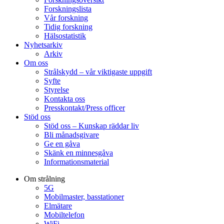
Forskningslista
Vår forskning
Tidig forskning
Hälsostatistik
Nyhetsarkiv
Arkiv
Om oss
Strålskydd – vår viktigaste uppgift
Syfte
Styrelse
Kontakta oss
Presskontakt/Press officer
Stöd oss
Stöd oss – Kunskap räddar liv
Bli månadsgivare
Ge en gåva
Skänk en minnesgåva
Informationsmaterial
Om strålning
5G
Mobilmaster, basstationer
Elmätare
Mobiltelefon
WiFi