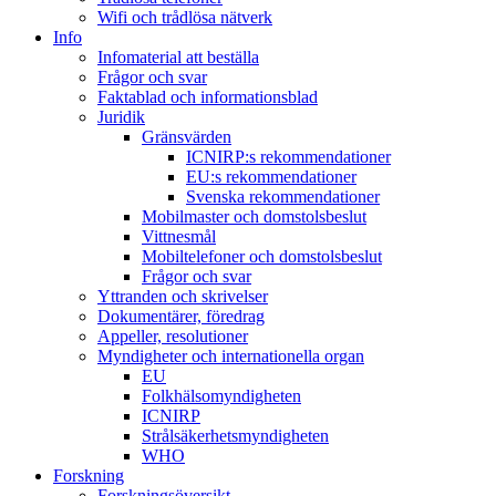
Wifi och trådlösa nätverk
Info
Infomaterial att beställa
Frågor och svar
Faktablad och informationsblad
Juridik
Gränsvärden
ICNIRP:s rekommendationer
EU:s rekommendationer
Svenska rekommendationer
Mobilmaster och domstolsbeslut
Vittnesmål
Mobiltelefoner och domstolsbeslut
Frågor och svar
Yttranden och skrivelser
Dokumentärer, föredrag
Appeller, resolutioner
Myndigheter och internationella organ
EU
Folkhälsomyndigheten
ICNIRP
Strålsäkerhetsmyndigheten
WHO
Forskning
Forskningsöversikt