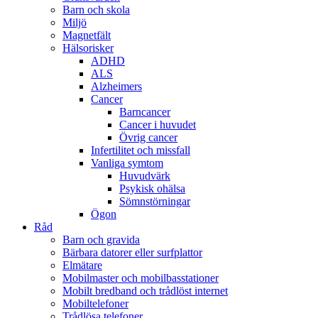
Barn och skola
Miljö
Magnetfält
Hälsorisker
ADHD
ALS
Alzheimers
Cancer
Barncancer
Cancer i huvudet
Övrig cancer
Infertilitet och missfall
Vanliga symtom
Huvudvärk
Psykisk ohälsa
Sömnstörningar
Ögon
Råd
Barn och gravida
Bärbara datorer eller surfplattor
Elmätare
Mobilmaster och mobilbasstationer
Mobilt bredband och trådlöst internet
Mobiltelefoner
Trådlösa telefoner