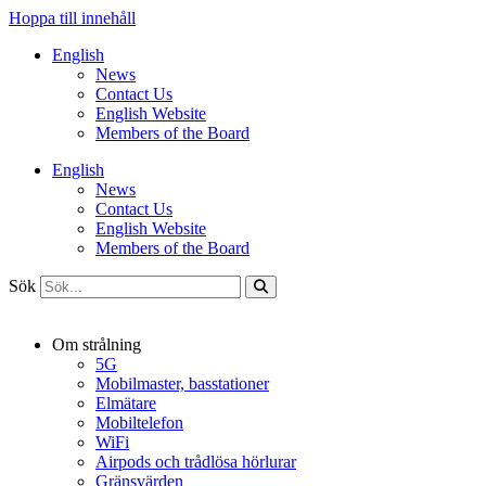
Hoppa till innehåll
English
News
Contact Us
English Website
Members of the Board
English
News
Contact Us
English Website
Members of the Board
Sök
Om strålning
5G
Mobilmaster, basstationer
Elmätare
Mobiltelefon
WiFi
Airpods och trådlösa hörlurar
Gränsvärden