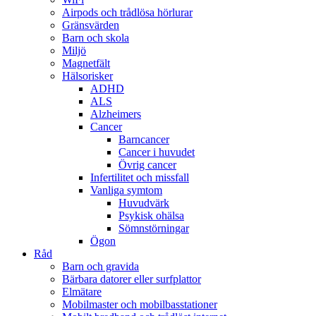
Airpods och trådlösa hörlurar
Gränsvärden
Barn och skola
Miljö
Magnetfält
Hälsorisker
ADHD
ALS
Alzheimers
Cancer
Barncancer
Cancer i huvudet
Övrig cancer
Infertilitet och missfall
Vanliga symtom
Huvudvärk
Psykisk ohälsa
Sömnstörningar
Ögon
Råd
Barn och gravida
Bärbara datorer eller surfplattor
Elmätare
Mobilmaster och mobilbasstationer