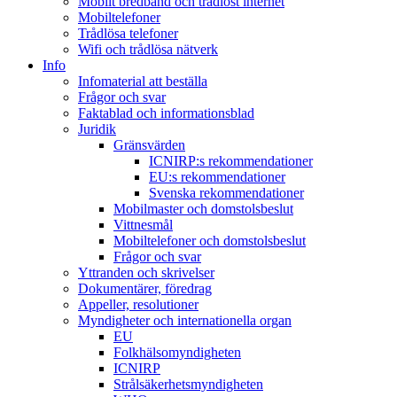
Mobilt bredband och trådlöst internet
Mobiltelefoner
Trådlösa telefoner
Wifi och trådlösa nätverk
Info
Infomaterial att beställa
Frågor och svar
Faktablad och informationsblad
Juridik
Gränsvärden
ICNIRP:s rekommendationer
EU:s rekommendationer
Svenska rekommendationer
Mobilmaster och domstolsbeslut
Vittnesmål
Mobiltelefoner och domstolsbeslut
Frågor och svar
Yttranden och skrivelser
Dokumentärer, föredrag
Appeller, resolutioner
Myndigheter och internationella organ
EU
Folkhälsomyndigheten
ICNIRP
Strålsäkerhetsmyndigheten