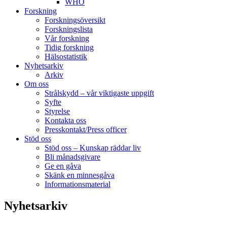
WHO
Forskning
Forskningsöversikt
Forskningslista
Vår forskning
Tidig forskning
Hälsostatistik
Nyhetsarkiv
Arkiv
Om oss
Strålskydd – vår viktigaste uppgift
Syfte
Styrelse
Kontakta oss
Presskontakt/Press officer
Stöd oss
Stöd oss – Kunskap räddar liv
Bli månadsgivare
Ge en gåva
Skänk en minnesgåva
Informationsmaterial
Nyhetsarkiv