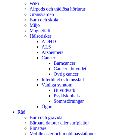
WiFi
Airpods och trådlösa hörlurar
Gränsvärden
Barn och skola
Miljö
Magnetfält
Hälsorisker
ADHD
ALS
Alzheimers
Cancer
Barncancer
Cancer i huvudet
Övrig cancer
Infertilitet och missfall
Vanliga symtom
Huvudvärk
Psykisk ohälsa
Sömnstörningar
Ögon
Råd
Barn och gravida
Bärbara datorer eller surfplattor
Elmätare
Mobilmaster och mobilbasstationer