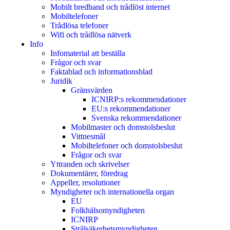
Mobilt bredband och trådlöst internet
Mobiltelefoner
Trådlösa telefoner
Wifi och trådlösa nätverk
Info
Infomaterial att beställa
Frågor och svar
Faktablad och informationsblad
Juridik
Gränsvärden
ICNIRP:s rekommendationer
EU:s rekommendationer
Svenska rekommendationer
Mobilmaster och domstolsbeslut
Vittnesmål
Mobiltelefoner och domstolsbeslut
Frågor och svar
Yttranden och skrivelser
Dokumentärer, föredrag
Appeller, resolutioner
Myndigheter och internationella organ
EU
Folkhälsomyndigheten
ICNIRP
Strålsäkerhetsmyndigheten