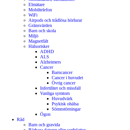
Elmätare
Mobiltelefon
WiFi
Airpods och trådlösa hörlurar
Gränsvärden
Barn och skola
Miljö
Magnetfält
Hälsorisker
ADHD
ALS
Alzheimers
Cancer
Barncancer
Cancer i huvudet
Övrig cancer
Infertilitet och missfall
Vanliga symtom
Huvudvärk
Psykisk ohälsa
Sömnstörningar
Ögon
Råd
Barn och gravida
Bärbara datorer eller surfplattor