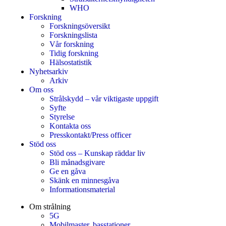
WHO
Forskning
Forskningsöversikt
Forskningslista
Vår forskning
Tidig forskning
Hälsostatistik
Nyhetsarkiv
Arkiv
Om oss
Strålskydd – vår viktigaste uppgift
Syfte
Styrelse
Kontakta oss
Presskontakt/Press officer
Stöd oss
Stöd oss – Kunskap räddar liv
Bli månadsgivare
Ge en gåva
Skänk en minnesgåva
Informationsmaterial
Om strålning
5G
Mobilmaster, basstationer