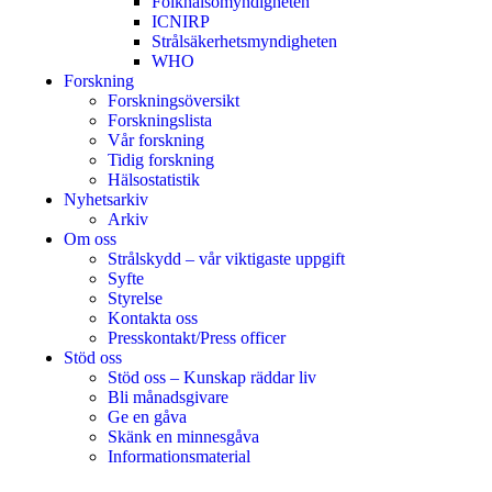
Folkhälsomyndigheten
ICNIRP
Strålsäkerhetsmyndigheten
WHO
Forskning
Forskningsöversikt
Forskningslista
Vår forskning
Tidig forskning
Hälsostatistik
Nyhetsarkiv
Arkiv
Om oss
Strålskydd – vår viktigaste uppgift
Syfte
Styrelse
Kontakta oss
Presskontakt/Press officer
Stöd oss
Stöd oss – Kunskap räddar liv
Bli månadsgivare
Ge en gåva
Skänk en minnesgåva
Informationsmaterial