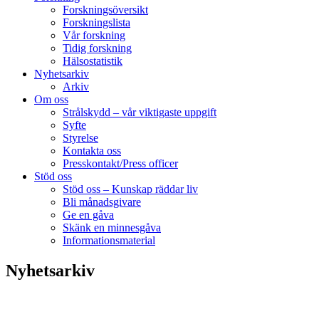
Forskningsöversikt
Forskningslista
Vår forskning
Tidig forskning
Hälsostatistik
Nyhetsarkiv
Arkiv
Om oss
Strålskydd – vår viktigaste uppgift
Syfte
Styrelse
Kontakta oss
Presskontakt/Press officer
Stöd oss
Stöd oss – Kunskap räddar liv
Bli månadsgivare
Ge en gåva
Skänk en minnesgåva
Informationsmaterial
Nyhetsarkiv