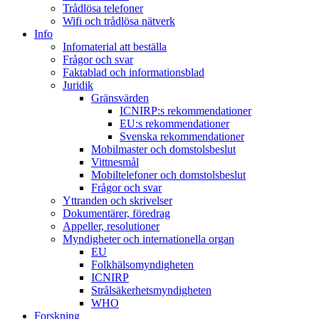
Trådlösa telefoner
Wifi och trådlösa nätverk
Info
Infomaterial att beställa
Frågor och svar
Faktablad och informationsblad
Juridik
Gränsvärden
ICNIRP:s rekommendationer
EU:s rekommendationer
Svenska rekommendationer
Mobilmaster och domstolsbeslut
Vittnesmål
Mobiltelefoner och domstolsbeslut
Frågor och svar
Yttranden och skrivelser
Dokumentärer, föredrag
Appeller, resolutioner
Myndigheter och internationella organ
EU
Folkhälsomyndigheten
ICNIRP
Strålsäkerhetsmyndigheten
WHO
Forskning