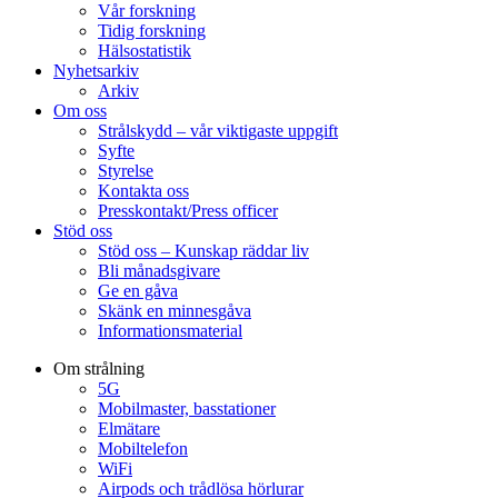
Vår forskning
Tidig forskning
Hälsostatistik
Nyhetsarkiv
Arkiv
Om oss
Strålskydd – vår viktigaste uppgift
Syfte
Styrelse
Kontakta oss
Presskontakt/Press officer
Stöd oss
Stöd oss – Kunskap räddar liv
Bli månadsgivare
Ge en gåva
Skänk en minnesgåva
Informationsmaterial
Om strålning
5G
Mobilmaster, basstationer
Elmätare
Mobiltelefon
WiFi
Airpods och trådlösa hörlurar