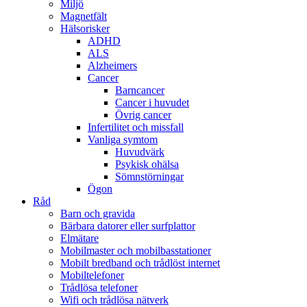
Miljö
Magnetfält
Hälsorisker
ADHD
ALS
Alzheimers
Cancer
Barncancer
Cancer i huvudet
Övrig cancer
Infertilitet och missfall
Vanliga symtom
Huvudvärk
Psykisk ohälsa
Sömnstörningar
Ögon
Råd
Barn och gravida
Bärbara datorer eller surfplattor
Elmätare
Mobilmaster och mobilbasstationer
Mobilt bredband och trådlöst internet
Mobiltelefoner
Trådlösa telefoner
Wifi och trådlösa nätverk