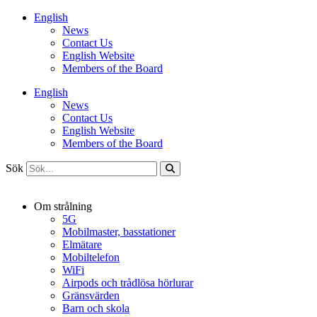
Hoppa
English
till
News
innehåll
Contact Us
English Website
Members of the Board
English
News
Contact Us
English Website
Members of the Board
Sök
Om strålning
5G
Mobilmaster, basstationer
Elmätare
Mobiltelefon
WiFi
Airpods och trådlösa hörlurar
Gränsvärden
Barn och skola