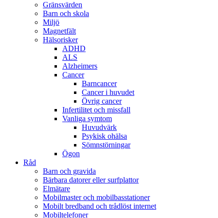
Gränsvärden
Barn och skola
Miljö
Magnetfält
Hälsorisker
ADHD
ALS
Alzheimers
Cancer
Barncancer
Cancer i huvudet
Övrig cancer
Infertilitet och missfall
Vanliga symtom
Huvudvärk
Psykisk ohälsa
Sömnstörningar
Ögon
Råd
Barn och gravida
Bärbara datorer eller surfplattor
Elmätare
Mobilmaster och mobilbasstationer
Mobilt bredband och trådlöst internet
Mobiltelefoner