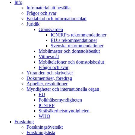
Info
Infomaterial att beställa
Frågor och svar
Faktablad och informationsblad
Juridik
Gränsvärden
ICNIRP:s rekommendationer
EU:s rekommendationer
Svenska rekommendationer
Mobilmaster och domstolsbeslut
Vittnesmål
Mobiltelefoner och domstolsbeslut
Frågor och svar
Yttranden och skrivelser
Dokumentärer, föredrag
Appeller, resolutioner
Myndigheter och internationella organ
EU
Folkhälsomyndigheten
ICNIRP
Strålsäkerhetsmyndigheten
WHO
Forskning
Forskningsöversikt
Forskningslista