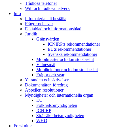
Trådlösa telefoner
Wifi och trådlösa nätverk
Info
Infomaterial att beställa
Frågor och svar
Faktablad och informationsblad
Juridik
Gränsvärden
ICNIRP:s rekommendationer
EU:s rekommendationer
Svenska rekommendationer
Mobilmaster och domstolsbeslut
Vittnesmål
Mobiltelefoner och domstolsbeslut
Frågor och svar
Yttranden och skrivelser
Dokumentärer, föredrag
Appeller, resolutioner
Myndigheter och internationella organ
EU
Folkhälsomyndigheten
ICNIRP
Strålsäkerhetsmyndigheten
WHO
Forskning