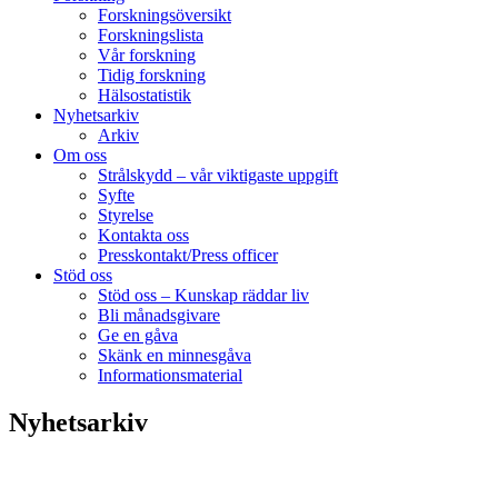
Forskningsöversikt
Forskningslista
Vår forskning
Tidig forskning
Hälsostatistik
Nyhetsarkiv
Arkiv
Om oss
Strålskydd – vår viktigaste uppgift
Syfte
Styrelse
Kontakta oss
Presskontakt/Press officer
Stöd oss
Stöd oss – Kunskap räddar liv
Bli månadsgivare
Ge en gåva
Skänk en minnesgåva
Informationsmaterial
Nyhetsarkiv