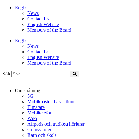
Hoppa
English
till
News
innehåll
Contact Us
English Website
Members of the Board
English
News
Contact Us
English Website
Members of the Board
Sök
Om strålning
5G
Mobilmaster, basstationer
Elmätare
Mobiltelefon
WiFi
Airpods och trådlösa hörlurar
Gränsvärden
Barn och skola