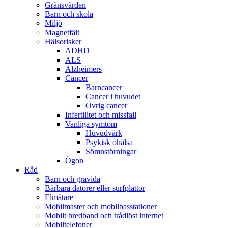
Gränsvärden
Barn och skola
Miljö
Magnetfält
Hälsorisker
ADHD
ALS
Alzheimers
Cancer
Barncancer
Cancer i huvudet
Övrig cancer
Infertilitet och missfall
Vanliga symtom
Huvudvärk
Psykisk ohälsa
Sömnstörningar
Ögon
Råd
Barn och gravida
Bärbara datorer eller surfplattor
Elmätare
Mobilmaster och mobilbasstationer
Mobilt bredband och trådlöst internet
Mobiltelefoner