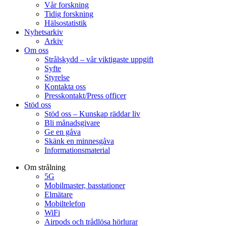
Vår forskning
Tidig forskning
Hälsostatistik
Nyhetsarkiv
Arkiv
Om oss
Strålskydd – vår viktigaste uppgift
Syfte
Styrelse
Kontakta oss
Presskontakt/Press officer
Stöd oss
Stöd oss – Kunskap räddar liv
Bli månadsgivare
Ge en gåva
Skänk en minnesgåva
Informationsmaterial
Om strålning
5G
Mobilmaster, basstationer
Elmätare
Mobiltelefon
WiFi
Airpods och trådlösa hörlurar