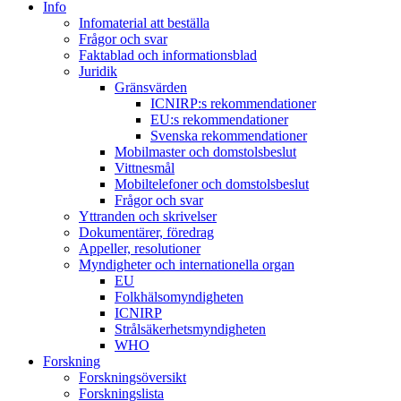
Info
Infomaterial att beställa
Frågor och svar
Faktablad och informationsblad
Juridik
Gränsvärden
ICNIRP:s rekommendationer
EU:s rekommendationer
Svenska rekommendationer
Mobilmaster och domstolsbeslut
Vittnesmål
Mobiltelefoner och domstolsbeslut
Frågor och svar
Yttranden och skrivelser
Dokumentärer, föredrag
Appeller, resolutioner
Myndigheter och internationella organ
EU
Folkhälsomyndigheten
ICNIRP
Strålsäkerhetsmyndigheten
WHO
Forskning
Forskningsöversikt
Forskningslista