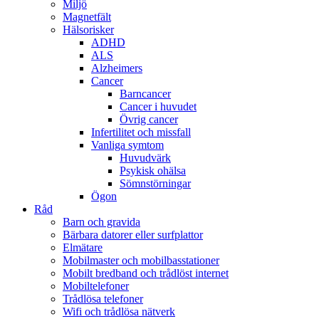
Miljö
Magnetfält
Hälsorisker
ADHD
ALS
Alzheimers
Cancer
Barncancer
Cancer i huvudet
Övrig cancer
Infertilitet och missfall
Vanliga symtom
Huvudvärk
Psykisk ohälsa
Sömnstörningar
Ögon
Råd
Barn och gravida
Bärbara datorer eller surfplattor
Elmätare
Mobilmaster och mobilbasstationer
Mobilt bredband och trådlöst internet
Mobiltelefoner
Trådlösa telefoner
Wifi och trådlösa nätverk