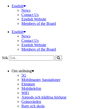
Hoppa
English
till
News
innehåll
Contact Us
English Website
Members of the Board
English
News
Contact Us
English Website
Members of the Board
Sök
Om strålning
5G
Mobilmaster, basstationer
Elmätare
Mobiltelefon
WiFi
Airpods och trådlösa hörlurar
Gränsvärden
Barn och skola