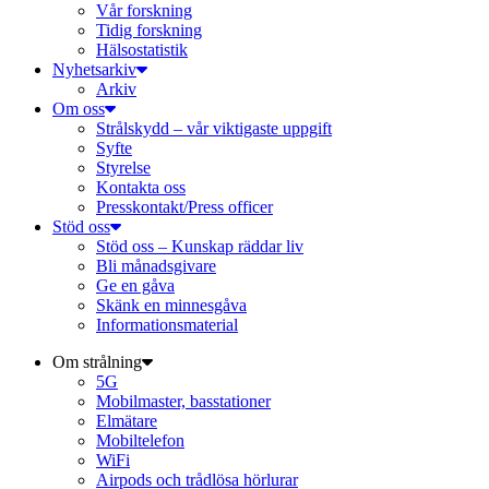
Vår forskning
Tidig forskning
Hälsostatistik
Nyhetsarkiv
Arkiv
Om oss
Strålskydd – vår viktigaste uppgift
Syfte
Styrelse
Kontakta oss
Presskontakt/Press officer
Stöd oss
Stöd oss – Kunskap räddar liv
Bli månadsgivare
Ge en gåva
Skänk en minnesgåva
Informationsmaterial
Om strålning
5G
Mobilmaster, basstationer
Elmätare
Mobiltelefon
WiFi
Airpods och trådlösa hörlurar