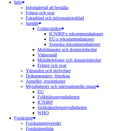
Info
Infomaterial att beställa
Frågor och svar
Faktablad och informationsblad
Juridik
Gränsvärden
ICNIRP:s rekommendationer
EU:s rekommendationer
Svenska rekommendationer
Mobilmaster och domstolsbeslut
Vittnesmål
Mobiltelefoner och domstolsbeslut
Frågor och svar
Yttranden och skrivelser
Dokumentärer, föredrag
Appeller, resolutioner
Myndigheter och internationella organ
EU
Folkhälsomyndigheten
ICNIRP
Strålsäkerhetsmyndigheten
WHO
Forskning
Forskningsöversikt
Forskningslista