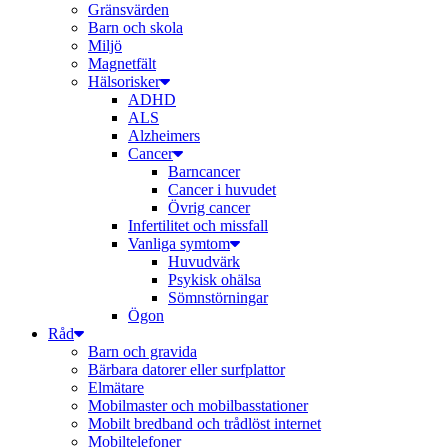
Gränsvärden
Barn och skola
Miljö
Magnetfält
Hälsorisker
ADHD
ALS
Alzheimers
Cancer
Barncancer
Cancer i huvudet
Övrig cancer
Infertilitet och missfall
Vanliga symtom
Huvudvärk
Psykisk ohälsa
Sömnstörningar
Ögon
Råd
Barn och gravida
Bärbara datorer eller surfplattor
Elmätare
Mobilmaster och mobilbasstationer
Mobilt bredband och trådlöst internet
Mobiltelefoner