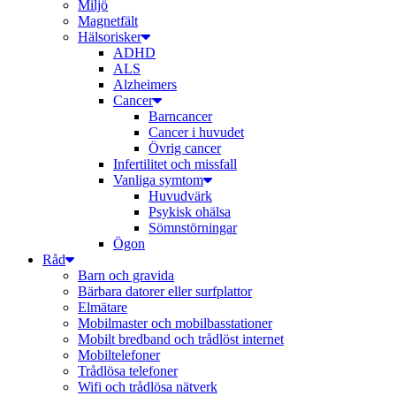
Miljö
Magnetfält
Hälsorisker
ADHD
ALS
Alzheimers
Cancer
Barncancer
Cancer i huvudet
Övrig cancer
Infertilitet och missfall
Vanliga symtom
Huvudvärk
Psykisk ohälsa
Sömnstörningar
Ögon
Råd
Barn och gravida
Bärbara datorer eller surfplattor
Elmätare
Mobilmaster och mobilbasstationer
Mobilt bredband och trådlöst internet
Mobiltelefoner
Trådlösa telefoner
Wifi och trådlösa nätverk