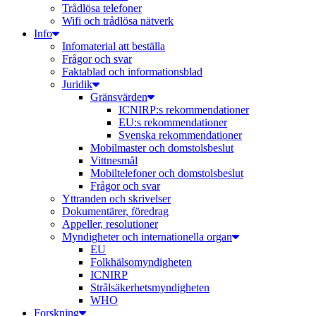
Trådlösa telefoner
Wifi och trådlösa nätverk
Info
Infomaterial att beställa
Frågor och svar
Faktablad och informationsblad
Juridik
Gränsvärden
ICNIRP:s rekommendationer
EU:s rekommendationer
Svenska rekommendationer
Mobilmaster och domstolsbeslut
Vittnesmål
Mobiltelefoner och domstolsbeslut
Frågor och svar
Yttranden och skrivelser
Dokumentärer, föredrag
Appeller, resolutioner
Myndigheter och internationella organ
EU
Folkhälsomyndigheten
ICNIRP
Strålsäkerhetsmyndigheten
WHO
Forskning