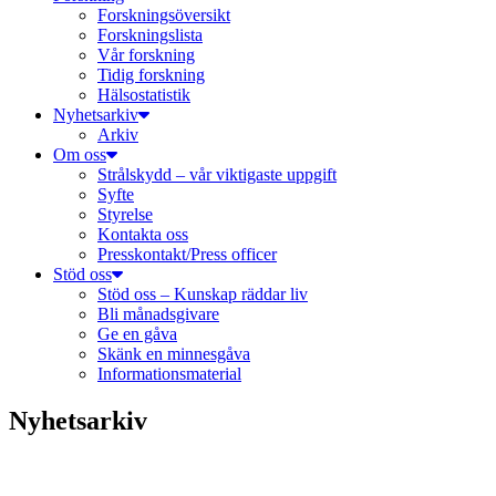
Forskningsöversikt
Forskningslista
Vår forskning
Tidig forskning
Hälsostatistik
Nyhetsarkiv
Arkiv
Om oss
Strålskydd – vår viktigaste uppgift
Syfte
Styrelse
Kontakta oss
Presskontakt/Press officer
Stöd oss
Stöd oss – Kunskap räddar liv
Bli månadsgivare
Ge en gåva
Skänk en minnesgåva
Informationsmaterial
Nyhetsarkiv