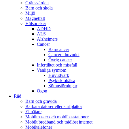
Gränsvärden
Barn och skola
Miljö
Magnetfält
Hälsorisker
ADHD
ALS
Alzheimers
Cancer
Barncancer
Cancer i huvudet
Övrig cancer
Infertilitet och missfall
Vanliga symtom
Huvudvärk
Psykisk ohälsa
Sömnstörningar
Ögon
Råd
Barn och gravida
Bärbara datorer eller surfplattor
Elmätare
Mobilmaster och mobilbasstationer
Mobilt bredband och trådlöst internet
Mobiltelefoner