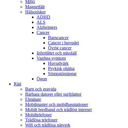
Miljö
Magnetfält
Hälsorisker
ADHD
ALS
Alzheimers
Cancer
Barncancer
Cancer i huvudet
Övrig cancer
Infertilitet och missfall
Vanliga symtom
Huvudvärk
Psykisk ohälsa
Sömnstörningar
Ögon
Råd
Barn och gravida
Bärbara datorer eller surfplattor
Elmätare
Mobilmaster och mobilbasstationer
Mobilt bredband och trådlöst internet
Mobiltelefoner
Trådlösa telefoner
Wifi och trådlösa nätverk