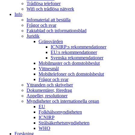
Trådlösa telefoner
Wifi och trådlösa nätverk
Info
Infomaterial att beställa
Frågor och svar
Faktablad och informationsblad
Juridik
Gränsvärden
ICNIRP:s rekommendationer
EU:s rekommendationer
Svenska rekommendationer
Mobilmaster och domstolsbeslut
Vittnesmål
Mobiltelefoner och domstolsbeslut
Frågor och svar
Yttranden och skrivelser
Dokumentärer, föredrag
Appeller, resolutioner
Myndigheter och internationella organ
EU
Folkhälsomyndigheten
ICNIRP
Strålsäkerhetsmyndigheten
WHO
Forskning