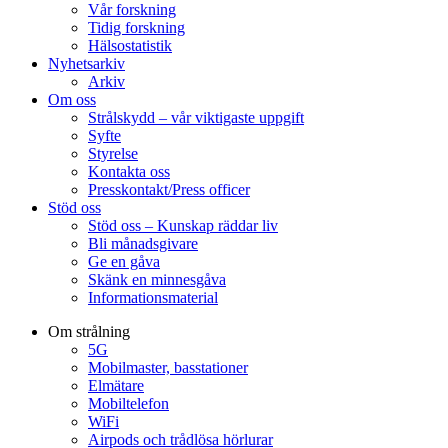
Vår forskning
Tidig forskning
Hälsostatistik
Nyhetsarkiv
Arkiv
Om oss
Strålskydd – vår viktigaste uppgift
Syfte
Styrelse
Kontakta oss
Presskontakt/Press officer
Stöd oss
Stöd oss – Kunskap räddar liv
Bli månadsgivare
Ge en gåva
Skänk en minnesgåva
Informationsmaterial
Om strålning
5G
Mobilmaster, basstationer
Elmätare
Mobiltelefon
WiFi
Airpods och trådlösa hörlurar