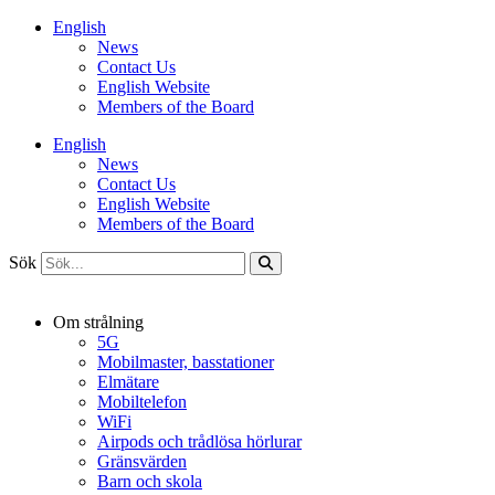
Hoppa
English
till
News
innehåll
Contact Us
English Website
Members of the Board
English
News
Contact Us
English Website
Members of the Board
Sök
Om strålning
5G
Mobilmaster, basstationer
Elmätare
Mobiltelefon
WiFi
Airpods och trådlösa hörlurar
Gränsvärden
Barn och skola