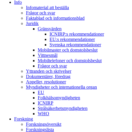
Info
Infomaterial att beställa
Frågor och svar
Faktablad och informationsblad
Juridik
Gränsvärden
ICNIRP:s rekommendationer
EU:s rekommendationer
Svenska rekommendationer
Mobilmaster och domstolsbeslut
Vittnesmål
Mobiltelefoner och domstolsbeslut
Frågor och svar
Yttranden och skrivelser
Dokumentärer, föredrag
Appeller, resolutioner
Myndigheter och internationella organ
EU
Folkhälsomyndigheten
ICNIRP
Strålsäkerhetsmyndigheten
WHO
Forskning
Forskningsöversikt
Forskningslista