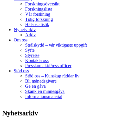
Forskningsöversikt
Forskningslista
Vår forskning
Tidig forskning
Hälsostatistik
Nyhetsarkiv
Arkiv
Om oss
Strålskydd – vår viktigaste uppgift
Syfte
Styrelse
Kontakta oss
Presskontakt/Press officer
Stöd oss
Stöd oss – Kunskap räddar liv
Bli månadsgivare
Ge en gåva
Skänk en minnesgåva
Informationsmaterial
Nyhetsarkiv