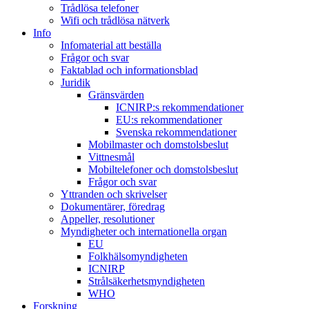
Trådlösa telefoner
Wifi och trådlösa nätverk
Info
Infomaterial att beställa
Frågor och svar
Faktablad och informationsblad
Juridik
Gränsvärden
ICNIRP:s rekommendationer
EU:s rekommendationer
Svenska rekommendationer
Mobilmaster och domstolsbeslut
Vittnesmål
Mobiltelefoner och domstolsbeslut
Frågor och svar
Yttranden och skrivelser
Dokumentärer, föredrag
Appeller, resolutioner
Myndigheter och internationella organ
EU
Folkhälsomyndigheten
ICNIRP
Strålsäkerhetsmyndigheten
WHO
Forskning