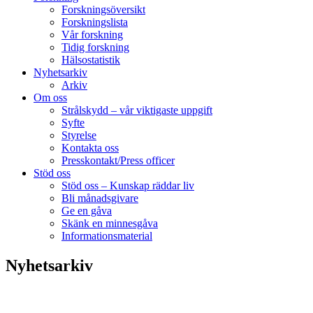
Forskningsöversikt
Forskningslista
Vår forskning
Tidig forskning
Hälsostatistik
Nyhetsarkiv
Arkiv
Om oss
Strålskydd – vår viktigaste uppgift
Syfte
Styrelse
Kontakta oss
Presskontakt/Press officer
Stöd oss
Stöd oss – Kunskap räddar liv
Bli månadsgivare
Ge en gåva
Skänk en minnesgåva
Informationsmaterial
Nyhetsarkiv