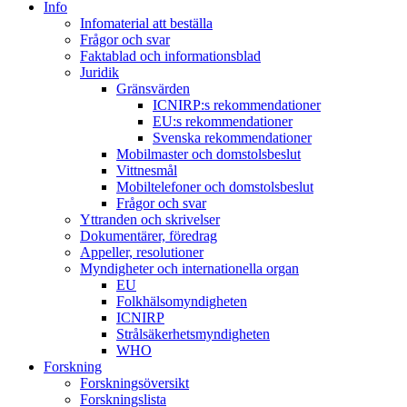
Info
Infomaterial att beställa
Frågor och svar
Faktablad och informationsblad
Juridik
Gränsvärden
ICNIRP:s rekommendationer
EU:s rekommendationer
Svenska rekommendationer
Mobilmaster och domstolsbeslut
Vittnesmål
Mobiltelefoner och domstolsbeslut
Frågor och svar
Yttranden och skrivelser
Dokumentärer, föredrag
Appeller, resolutioner
Myndigheter och internationella organ
EU
Folkhälsomyndigheten
ICNIRP
Strålsäkerhetsmyndigheten
WHO
Forskning
Forskningsöversikt
Forskningslista