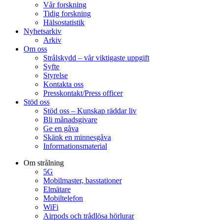
Vår forskning
Tidig forskning
Hälsostatistik
Nyhetsarkiv
Arkiv
Om oss
Strålskydd – vår viktigaste uppgift
Syfte
Styrelse
Kontakta oss
Presskontakt/Press officer
Stöd oss
Stöd oss – Kunskap räddar liv
Bli månadsgivare
Ge en gåva
Skänk en minnesgåva
Informationsmaterial
Om strålning
5G
Mobilmaster, basstationer
Elmätare
Mobiltelefon
WiFi
Airpods och trådlösa hörlurar