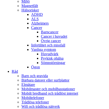
Miljö
Magnetfält
Hälsorisker
ADHD
ALS
Alzheimers
Cancer
Barncancer
Cancer i huvudet
Övrig cancer
Infertilitet och missfall
Vanliga symtom
Huvudvärk
Psykisk ohälsa
Sömnstörningar
Ögon
Råd
Barn och gravida
Bärbara datorer eller surfplattor
Elmätare
Mobilmaster och mobilbasstationer
Mobilt bredband och trådlöst internet
Mobiltelefoner
Trådlösa telefoner
Wifi och trådlösa nätverk