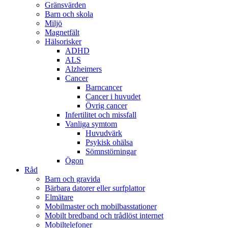
Gränsvärden
Barn och skola
Miljö
Magnetfält
Hälsorisker
ADHD
ALS
Alzheimers
Cancer
Barncancer
Cancer i huvudet
Övrig cancer
Infertilitet och missfall
Vanliga symtom
Huvudvärk
Psykisk ohälsa
Sömnstörningar
Ögon
Råd
Barn och gravida
Bärbara datorer eller surfplattor
Elmätare
Mobilmaster och mobilbasstationer
Mobilt bredband och trådlöst internet
Mobiltelefoner