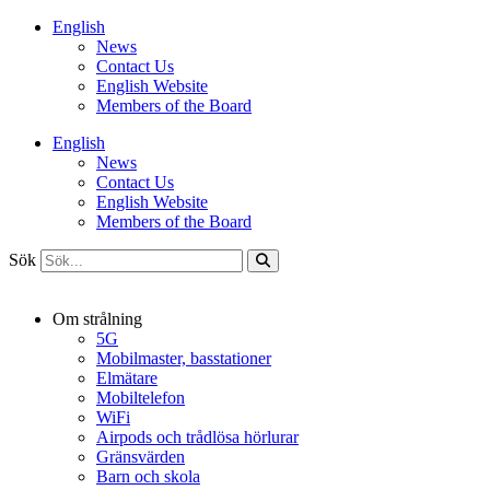
Hoppa
English
till
News
innehåll
Contact Us
English Website
Members of the Board
English
News
Contact Us
English Website
Members of the Board
Sök
Om strålning
5G
Mobilmaster, basstationer
Elmätare
Mobiltelefon
WiFi
Airpods och trådlösa hörlurar
Gränsvärden
Barn och skola