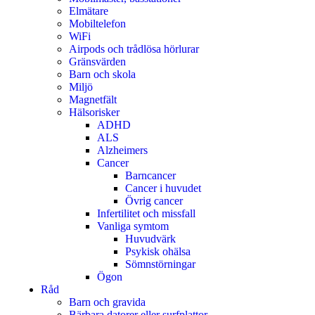
Elmätare
Mobiltelefon
WiFi
Airpods och trådlösa hörlurar
Gränsvärden
Barn och skola
Miljö
Magnetfält
Hälsorisker
ADHD
ALS
Alzheimers
Cancer
Barncancer
Cancer i huvudet
Övrig cancer
Infertilitet och missfall
Vanliga symtom
Huvudvärk
Psykisk ohälsa
Sömnstörningar
Ögon
Råd
Barn och gravida
Bärbara datorer eller surfplattor