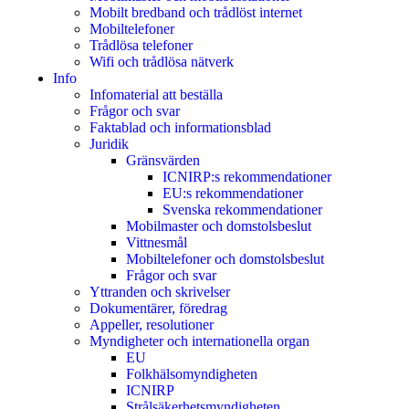
Mobilt bredband och trådlöst internet
Mobiltelefoner
Trådlösa telefoner
Wifi och trådlösa nätverk
Info
Infomaterial att beställa
Frågor och svar
Faktablad och informationsblad
Juridik
Gränsvärden
ICNIRP:s rekommendationer
EU:s rekommendationer
Svenska rekommendationer
Mobilmaster och domstolsbeslut
Vittnesmål
Mobiltelefoner och domstolsbeslut
Frågor och svar
Yttranden och skrivelser
Dokumentärer, föredrag
Appeller, resolutioner
Myndigheter och internationella organ
EU
Folkhälsomyndigheten
ICNIRP
Strålsäkerhetsmyndigheten