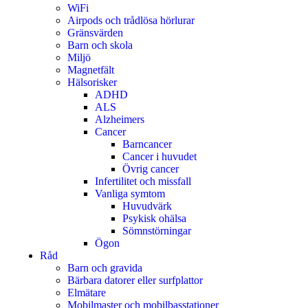
WiFi
Airpods och trådlösa hörlurar
Gränsvärden
Barn och skola
Miljö
Magnetfält
Hälsorisker
ADHD
ALS
Alzheimers
Cancer
Barncancer
Cancer i huvudet
Övrig cancer
Infertilitet och missfall
Vanliga symtom
Huvudvärk
Psykisk ohälsa
Sömnstörningar
Ögon
Råd
Barn och gravida
Bärbara datorer eller surfplattor
Elmätare
Mobilmaster och mobilbasstationer