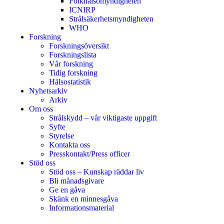
Folkhälsomyndigheten
ICNIRP
Strålsäkerhetsmyndigheten
WHO
Forskning
Forskningsöversikt
Forskningslista
Vår forskning
Tidig forskning
Hälsostatistik
Nyhetsarkiv
Arkiv
Om oss
Strålskydd – vår viktigaste uppgift
Syfte
Styrelse
Kontakta oss
Presskontakt/Press officer
Stöd oss
Stöd oss – Kunskap räddar liv
Bli månadsgivare
Ge en gåva
Skänk en minnesgåva
Informationsmaterial