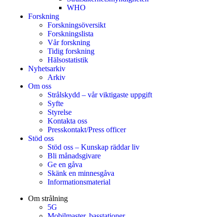
WHO
Forskning
Forskningsöversikt
Forskningslista
Vår forskning
Tidig forskning
Hälsostatistik
Nyhetsarkiv
Arkiv
Om oss
Strålskydd – vår viktigaste uppgift
Syfte
Styrelse
Kontakta oss
Presskontakt/Press officer
Stöd oss
Stöd oss – Kunskap räddar liv
Bli månadsgivare
Ge en gåva
Skänk en minnesgåva
Informationsmaterial
Om strålning
5G
Mobilmaster, basstationer