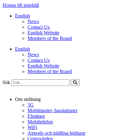
Hoppa till innehåll
English
News
Contact Us
English Website
Members of the Board
English
News
Contact Us
English Website
Members of the Board
Sök
Om strålning
5G
Mobilmaster, basstationer
Elmätare
Mobiltelefon
WiFi
Airpods och trådlösa hörlurar
Gränsvärden