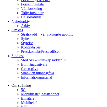
Forskningslista
Vår forskning
Tidig forskning
Hälsostatistik
Nyhetsarkiv
Arkiv
Om oss
Strålskydd – vår viktigaste uppgift
Syfte
Styrelse
Kontakta oss
Presskontakt/Press officer
Stöd oss
Stöd oss – Kunskap räddar liv
Bli månadsgivare
Ge en gåva
Skänk en minnesgåva
Informationsmaterial
Om strålning
5G
Mobilmaster, basstationer
Elmätare
Mobiltelefon
WiFi