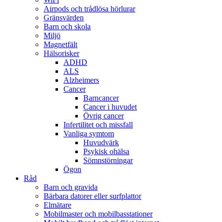
Airpods och trådlösa hörlurar
Gränsvärden
Barn och skola
Miljö
Magnetfält
Hälsorisker
ADHD
ALS
Alzheimers
Cancer
Barncancer
Cancer i huvudet
Övrig cancer
Infertilitet och missfall
Vanliga symtom
Huvudvärk
Psykisk ohälsa
Sömnstörningar
Ögon
Råd
Barn och gravida
Bärbara datorer eller surfplattor
Elmätare
Mobilmaster och mobilbasstationer