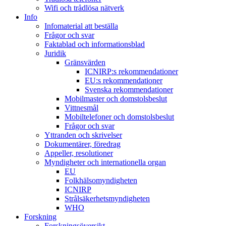
Wifi och trådlösa nätverk
Info
Infomaterial att beställa
Frågor och svar
Faktablad och informationsblad
Juridik
Gränsvärden
ICNIRP:s rekommendationer
EU:s rekommendationer
Svenska rekommendationer
Mobilmaster och domstolsbeslut
Vittnesmål
Mobiltelefoner och domstolsbeslut
Frågor och svar
Yttranden och skrivelser
Dokumentärer, föredrag
Appeller, resolutioner
Myndigheter och internationella organ
EU
Folkhälsomyndigheten
ICNIRP
Strålsäkerhetsmyndigheten
WHO
Forskning
Forskningsöversikt