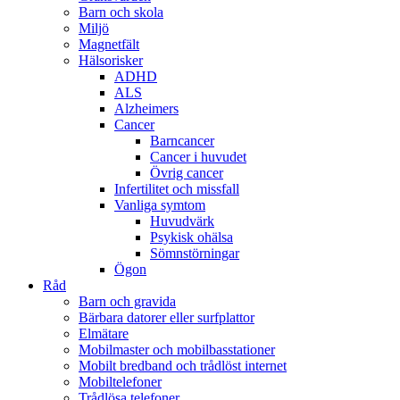
Barn och skola
Miljö
Magnetfält
Hälsorisker
ADHD
ALS
Alzheimers
Cancer
Barncancer
Cancer i huvudet
Övrig cancer
Infertilitet och missfall
Vanliga symtom
Huvudvärk
Psykisk ohälsa
Sömnstörningar
Ögon
Råd
Barn och gravida
Bärbara datorer eller surfplattor
Elmätare
Mobilmaster och mobilbasstationer
Mobilt bredband och trådlöst internet
Mobiltelefoner
Trådlösa telefoner