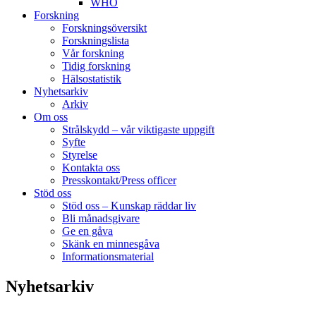
WHO
Forskning
Forskningsöversikt
Forskningslista
Vår forskning
Tidig forskning
Hälsostatistik
Nyhetsarkiv
Arkiv
Om oss
Strålskydd – vår viktigaste uppgift
Syfte
Styrelse
Kontakta oss
Presskontakt/Press officer
Stöd oss
Stöd oss – Kunskap räddar liv
Bli månadsgivare
Ge en gåva
Skänk en minnesgåva
Informationsmaterial
Nyhetsarkiv