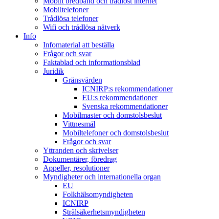
Mobilt bredband och trådlöst internet
Mobiltelefoner
Trådlösa telefoner
Wifi och trådlösa nätverk
Info
Infomaterial att beställa
Frågor och svar
Faktablad och informationsblad
Juridik
Gränsvärden
ICNIRP:s rekommendationer
EU:s rekommendationer
Svenska rekommendationer
Mobilmaster och domstolsbeslut
Vittnesmål
Mobiltelefoner och domstolsbeslut
Frågor och svar
Yttranden och skrivelser
Dokumentärer, föredrag
Appeller, resolutioner
Myndigheter och internationella organ
EU
Folkhälsomyndigheten
ICNIRP
Strålsäkerhetsmyndigheten