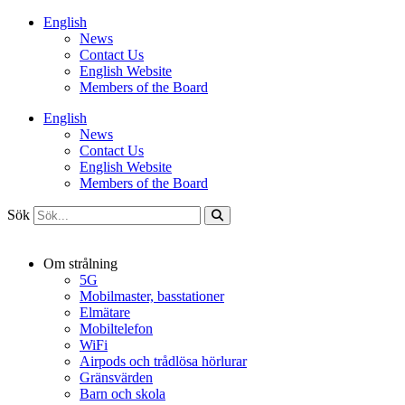
Hoppa
English
till
News
innehåll
Contact Us
English Website
Members of the Board
English
News
Contact Us
English Website
Members of the Board
Sök
Om strålning
5G
Mobilmaster, basstationer
Elmätare
Mobiltelefon
WiFi
Airpods och trådlösa hörlurar
Gränsvärden
Barn och skola