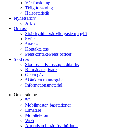
Vår forskning
Tidig forskning
Hälsostatistik
Nyhetsarkiv
Arkiv
Om oss
Strålskydd – vår viktigaste uppgift
Syfte
Styrelse
Kontakta oss
Presskontakt/Press officer
Stöd oss
Stöd oss – Kunskap räddar liv
Bli månadsgivare
Ge en gåva
Skänk en minnesgåva
Informationsmaterial
Om strålning
5G
Mobilmaster, basstationer
Elmätare
Mobiltelefon
WiFi
Airpods och trådlösa hörlurar