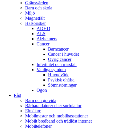
Gränsvärden
Barn och skola
Miljö
Magnetfält
Hälsorisker
ADHD
ALS
Alzheimers
Cancer
Barncancer
Cancer i huvudet
Övrig cancer
Infertilitet och missfall
Vanliga symtom
Huvudvärk
Psykisk ohälsa
Sömnstörningar
Ögon
Råd
Barn och gravida
Bärbara datorer eller surfplattor
Elmätare
Mobilmaster och mobilbasstationer
Mobilt bredband och trådlöst internet
Mobiltelefoner