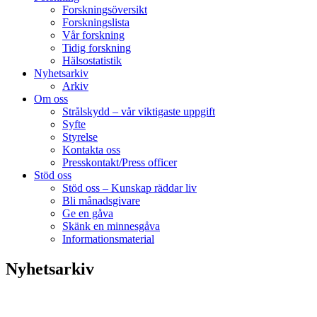
Forskningsöversikt
Forskningslista
Vår forskning
Tidig forskning
Hälsostatistik
Nyhetsarkiv
Arkiv
Om oss
Strålskydd – vår viktigaste uppgift
Syfte
Styrelse
Kontakta oss
Presskontakt/Press officer
Stöd oss
Stöd oss – Kunskap räddar liv
Bli månadsgivare
Ge en gåva
Skänk en minnesgåva
Informationsmaterial
Nyhetsarkiv