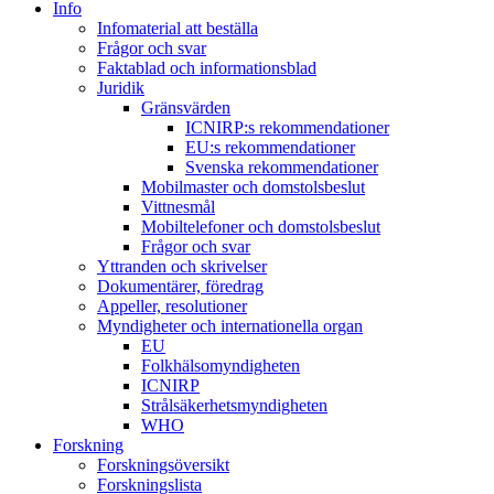
Info
Infomaterial att beställa
Frågor och svar
Faktablad och informationsblad
Juridik
Gränsvärden
ICNIRP:s rekommendationer
EU:s rekommendationer
Svenska rekommendationer
Mobilmaster och domstolsbeslut
Vittnesmål
Mobiltelefoner och domstolsbeslut
Frågor och svar
Yttranden och skrivelser
Dokumentärer, föredrag
Appeller, resolutioner
Myndigheter och internationella organ
EU
Folkhälsomyndigheten
ICNIRP
Strålsäkerhetsmyndigheten
WHO
Forskning
Forskningsöversikt
Forskningslista