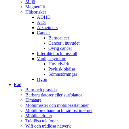
Miljö
Magnetfält
Hälsorisker
ADHD
ALS
Alzheimers
Cancer
Barncancer
Cancer i huvudet
Övrig cancer
Infertilitet och missfall
Vanliga symtom
Huvudvärk
Psykisk ohälsa
Sömnstörningar
Ögon
Råd
Barn och gravida
Bärbara datorer eller surfplattor
Elmätare
Mobilmaster och mobilbasstationer
Mobilt bredband och trådlöst internet
Mobiltelefoner
Trådlösa telefoner
Wifi och trådlösa nätverk