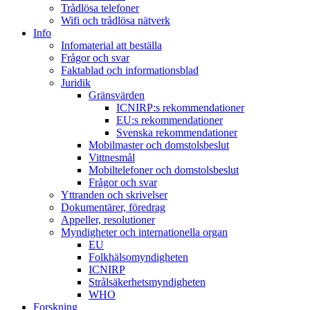
Trådlösa telefoner
Wifi och trådlösa nätverk
Info
Infomaterial att beställa
Frågor och svar
Faktablad och informationsblad
Juridik
Gränsvärden
ICNIRP:s rekommendationer
EU:s rekommendationer
Svenska rekommendationer
Mobilmaster och domstolsbeslut
Vittnesmål
Mobiltelefoner och domstolsbeslut
Frågor och svar
Yttranden och skrivelser
Dokumentärer, föredrag
Appeller, resolutioner
Myndigheter och internationella organ
EU
Folkhälsomyndigheten
ICNIRP
Strålsäkerhetsmyndigheten
WHO
Forskning