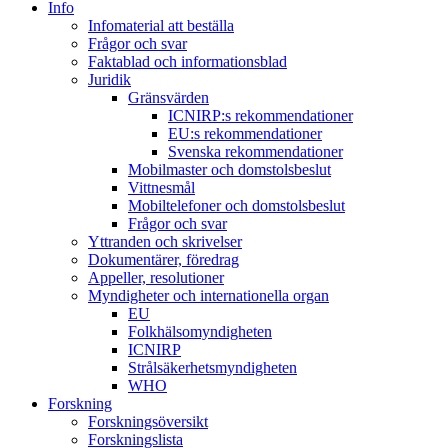
Info
Infomaterial att beställa
Frågor och svar
Faktablad och informationsblad
Juridik
Gränsvärden
ICNIRP:s rekommendationer
EU:s rekommendationer
Svenska rekommendationer
Mobilmaster och domstolsbeslut
Vittnesmål
Mobiltelefoner och domstolsbeslut
Frågor och svar
Yttranden och skrivelser
Dokumentärer, föredrag
Appeller, resolutioner
Myndigheter och internationella organ
EU
Folkhälsomyndigheten
ICNIRP
Strålsäkerhetsmyndigheten
WHO
Forskning
Forskningsöversikt
Forskningslista