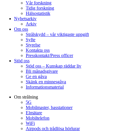
Vår forskning
Tidig forskning
Hälsostatistik
Nyhetsarkiv
Arkiv
Om oss
Strålskydd – vår viktigaste uppgift
Syfte
Styrelse
Kontakta oss
Presskontakt/Press officer
Stöd oss
Stöd oss – Kunskap räddar liv
Bli månadsgivare
Ge en gåva
Skänk en minnesgåva
Informationsmaterial
Om strålning
5G
Mobilmaster, basstationer
Elmätare
Mobiltelefon
WiFi
Airpods och trådlösa hörlurar