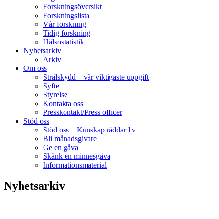
Forskningsöversikt
Forskningslista
Vår forskning
Tidig forskning
Hälsostatistik
Nyhetsarkiv
Arkiv
Om oss
Strålskydd – vår viktigaste uppgift
Syfte
Styrelse
Kontakta oss
Presskontakt/Press officer
Stöd oss
Stöd oss – Kunskap räddar liv
Bli månadsgivare
Ge en gåva
Skänk en minnesgåva
Informationsmaterial
Nyhetsarkiv