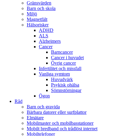
Gränsvärden
Barn och skola
Miljö
Magnetfält
Hälsorisker
ADHD
ALS
Alzheimers
Cancer
Barncancer
Cancer i huvudet
Övrig cancer
Infertilitet och missfall
Vanliga symtom
Huvudvärk
Psykisk ohälsa
Sömnstörningar
Ögon
Råd
Barn och gravida
Bärbara datorer eller surfplattor
Elmätare
Mobilmaster och mobilbasstationer
Mobilt bredband och trådlöst internet
Mobiltelefoner