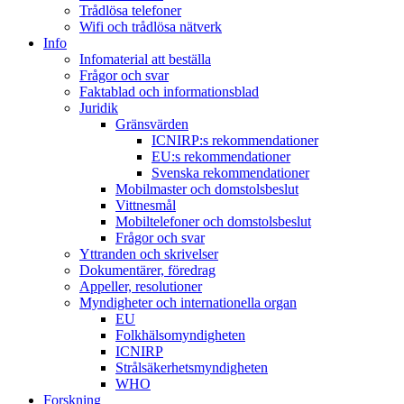
Trådlösa telefoner
Wifi och trådlösa nätverk
Info
Infomaterial att beställa
Frågor och svar
Faktablad och informationsblad
Juridik
Gränsvärden
ICNIRP:s rekommendationer
EU:s rekommendationer
Svenska rekommendationer
Mobilmaster och domstolsbeslut
Vittnesmål
Mobiltelefoner och domstolsbeslut
Frågor och svar
Yttranden och skrivelser
Dokumentärer, föredrag
Appeller, resolutioner
Myndigheter och internationella organ
EU
Folkhälsomyndigheten
ICNIRP
Strålsäkerhetsmyndigheten
WHO
Forskning