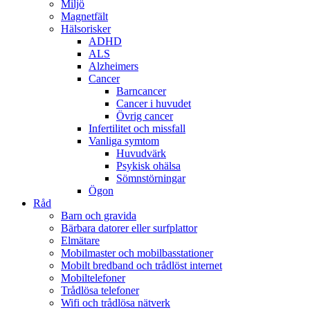
Miljö
Magnetfält
Hälsorisker
ADHD
ALS
Alzheimers
Cancer
Barncancer
Cancer i huvudet
Övrig cancer
Infertilitet och missfall
Vanliga symtom
Huvudvärk
Psykisk ohälsa
Sömnstörningar
Ögon
Råd
Barn och gravida
Bärbara datorer eller surfplattor
Elmätare
Mobilmaster och mobilbasstationer
Mobilt bredband och trådlöst internet
Mobiltelefoner
Trådlösa telefoner
Wifi och trådlösa nätverk