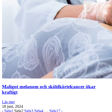
Malignt melanom och sköldkörtelcancer ökar
kraftigt
Läs mer
18 juni, 2024
‹
Sida
1
Sida
2
Sida
3
Sida
4
…
Sida
17
›