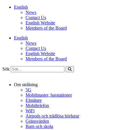
Hoppa
English
till
News
innehåll
Contact Us
English Website
Members of the Board
English
News
Contact Us
English Website
Members of the Board
Sök
Om strålning
5G
Mobilmaster, basstationer
Elmätare
Mobiltelefon
WiFi
Airpods och trådlösa hörlurar
Gränsvärden
Barn och skola