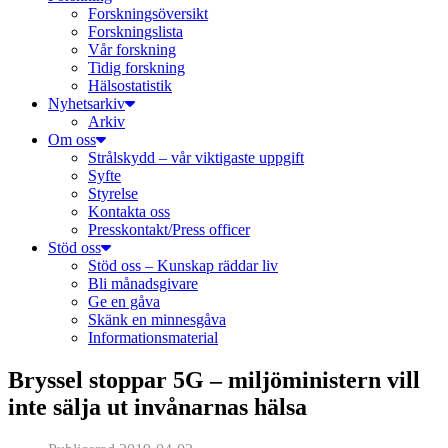
Forskningsöversikt
Forskningslista
Vår forskning
Tidig forskning
Hälsostatistik
Nyhetsarkiv
Arkiv
Om oss
Strålskydd – vår viktigaste uppgift
Syfte
Styrelse
Kontakta oss
Presskontakt/Press officer
Stöd oss
Stöd oss – Kunskap räddar liv
Bli månadsgivare
Ge en gåva
Skänk en minnesgåva
Informationsmaterial
Bryssel stoppar 5G – miljöministern vill
inte sälja ut invånarnas hälsa