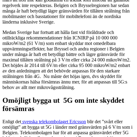
regelverk inte respekteras. Belgien och Brysselregionen har sedan
många år haft betydligt lägre gränsvärden för tillåten strålning från
mobilmaster och basstationer för mobiltelefoni än de nordiska
länderna inklusive Sverige.
Medan Sverige har fortsatt att hålla fast vid föråldrade och
otillräckliga rekommendationer från ICNIRP på 10 000 000
mikroW/m2 (61 V/m) som enbart skyddar mot omedelbara
uppvärmningseffekter, har Bryssel och andra regioner i Belgien
under många år haft ett betydligt bättre och lägre gränsvärde för
maximal tillåten strålning på 3 V/m eller cirka 24 000 mikroW/m2.
Det höjdes år 2014 till 6V/m eller cirka 95 000 mikroW/m2 enbart
av den anledningen att det behövde anpassas för den starkare
strålningen från 4G. Nu måste det höjas igen, dvs skyddet för
människornas hälsa försämras ännu mer, för att anpassas till 5G:s
behov av allt mer mikrovågsstrålning.
Omöjligt bygga ut 5G om inte skyddet
försämras
Enligt det
svenska telekombolaget Ericsson
blir det ”svårt eller
omöjligt” att bygga ut 5G i länder med gränsvärden på 6 V/m som i
Belgien. Telekombolagen har för att anpassa gränsvärdet efter 5G