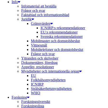
Info
Infomaterial att beställa
Frågor och svar
Faktablad och informationsblad
Juridik
Gränsvärden
ICNIRP:s rekommendationer
EU:s rekommendationer
Svenska rekommendationer
Mobilmaster och domstolsbeslut
Vittnesmål
Mobiltelefoner och domstolsbeslut
Frågor och svar
Yttranden och skrivelser
Dokumentärer, föredrag
Appeller, resolutioner
Myndigheter och internationella organ
EU
Folkhälsomyndigheten
ICNIRP
Strålsäkerhetsmyndigheten
WHO
Forskning
Forskningsöversikt
Forskningslista