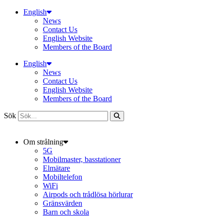
Hoppa
English
till
News
innehåll
Contact Us
English Website
Members of the Board
English
News
Contact Us
English Website
Members of the Board
Sök
Om strålning
5G
Mobilmaster, basstationer
Elmätare
Mobiltelefon
WiFi
Airpods och trådlösa hörlurar
Gränsvärden
Barn och skola