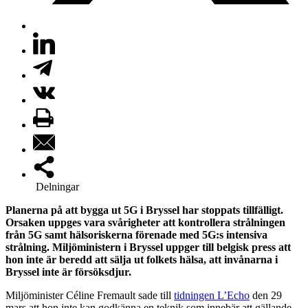
Delningar
Planerna på att bygga ut 5G i Bryssel har stoppats tillfälligt.
Orsaken uppges vara svårigheter att kontrollera strålningen
från 5G samt hälsoriskerna förenade med 5G:s intensiva
strålning. Miljöministern i Bryssel uppger till belgisk press att
hon inte är beredd att sälja ut folkets hälsa, att invånarna i
Bryssel inte är försöksdjur.
Miljöminister Céline Fremault sade till
tidningen L’Echo
den 29
mars att hon inte kan godkänna en teknik som innebär att gällande