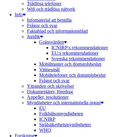
Trådlösa telefoner
Wifi och trådlösa nätverk
Info
Infomaterial att beställa
Frågor och svar
Faktablad och informationsblad
Juridik
Gränsvärden
ICNIRP:s rekommendationer
EU:s rekommendationer
Svenska rekommendationer
Mobilmaster och domstolsbeslut
Vittnesmål
Mobiltelefoner och domstolsbeslut
Frågor och svar
Yttranden och skrivelser
Dokumentärer, föredrag
Appeller, resolutioner
Myndigheter och internationella organ
EU
Folkhälsomyndigheten
ICNIRP
Strålsäkerhetsmyndigheten
WHO
Forskning