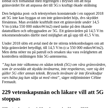
lobbat och förhandlat med regeringen i Bryssel om att höja
gränsvärdet för att anpassa det till 5G:s kraftigt ökade strålning
Den belgiska post- och telestyrelsen konstaterade i en rapport 2018
att 5G inte kan byggas ut om inte gränsvärdet höjs, dvs skyddet
försämras. Man avrådde kraftfullt mot ett gränsvärde
under
14,5
V/m (cirka 550 000 mikroW/m2) med tanke på den ökande
datatrafiken och utbyggnaden av 5G. Ett gränsvärden på 14,5 V/m
rekommenderades därför med möjlighet att gå upp till 41,5 V/m.
Under 2018 slöts ett avtal med de tre största telekombolagen om att
höja gränsvärdet betydligt, till 14,5 V/m (c:a 550 000 mikroW/m2).
Men detta stöter nu på patrull och orsaken ska vara svårigheten att
kontrollera strålningen från 5G-antennerna.
”Jag kan inte välkomna en sådan teknik (5G) om våra gränsvärden,
som är avsedda att skydda invånarna, inte respekteras, vare sig det
gäller 5G eller annan teknik. Bryssels invånare är inte försöksdjur
vars hälsa jag kan sälja ut med vinst”,
säger miljöminister Céline
Fremault.
229 vetenskapsmän och läkare vill att 5G
stoppas