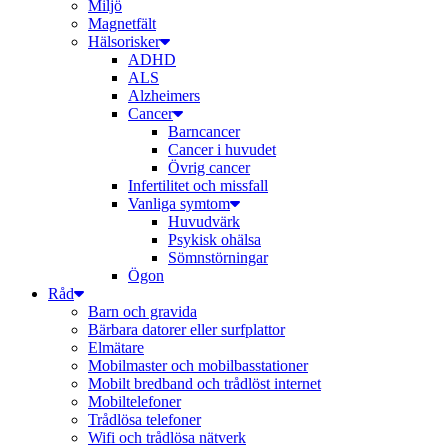
Miljö
Magnetfält
Hälsorisker
ADHD
ALS
Alzheimers
Cancer
Barncancer
Cancer i huvudet
Övrig cancer
Infertilitet och missfall
Vanliga symtom
Huvudvärk
Psykisk ohälsa
Sömnstörningar
Ögon
Råd
Barn och gravida
Bärbara datorer eller surfplattor
Elmätare
Mobilmaster och mobilbasstationer
Mobilt bredband och trådlöst internet
Mobiltelefoner
Trådlösa telefoner
Wifi och trådlösa nätverk