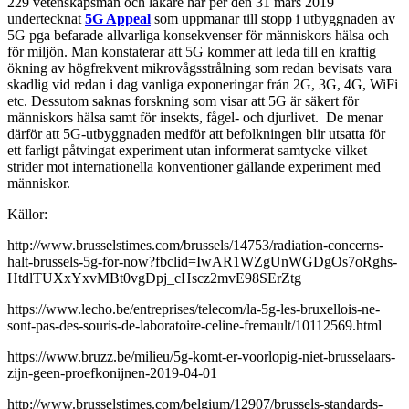
229 vetenskapsmän och läkare har per den 31 mars 2019
undertecknat
5G Appeal
som uppmanar till stopp i utbyggnaden av
5G pga befarade allvarliga konsekvenser för människors hälsa och
för miljön. Man konstaterar att 5G kommer att leda till en kraftig
ökning av högfrekvent mikrovågsstrålning som redan bevisats vara
skadlig vid redan i dag vanliga exponeringar från 2G, 3G, 4G, WiFi
etc. Dessutom saknas forskning som visar att 5G är säkert för
människors hälsa samt för insekts, fågel- och djurlivet. De menar
därför att 5G-utbyggnaden medför att befolkningen blir utsatta för
ett farligt påtvingat experiment utan informerat samtycke vilket
strider mot internationella konventioner gällande experiment med
människor.
Källor:
http://www.brusselstimes.com/brussels/14753/radiation-concerns-
halt-brussels-5g-for-now?fbclid=IwAR1WZgUnWGDgOs7oRghs-
HtdlTUXxYxvMBt0vgDpj_cHscz2mvE98SErZtg
https://www.lecho.be/entreprises/telecom/la-5g-les-bruxellois-ne-
sont-pas-des-souris-de-laboratoire-celine-fremault/10112569.html
https://www.bruzz.be/milieu/5g-komt-er-voorlopig-niet-brusselaars-
zijn-geen-proefkonijnen-2019-04-01
http://www.brusselstimes.com/belgium/12907/brussels-standards-