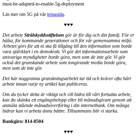
must-be-adapted-to-enable-5g-deployment
Läs mer om 5G på vår
temasida
.
♥♥♥
Det arbete
Strålskyddsstiftelsen
gör är för dig och din familj. För er
hälsa, för kommande generationer och för vår gemensamma miljö.
Arbetet görs för att ni ska få tillgång till den information som borde
vara självklart i en demokrati.
Vi gör det informationsarbete som
ansvariga myndigheter borde göra, men som de inte gör. Vi gör
också det granskande arbete som tongivande media borde göra,
men som de inte gör.
Det här noggranna granskningsarbetet tar tid och kräver ofta hårt
arbete innan varje ny artikel kan publiceras.
Om du tycker detta är viktigt och vill bidra till vårt fortsatta arbete,
kan du skänka ett engångsbelopp eller bli månadsgivare genom att
anmäla stående månadsöverföring i din internetbank. Om många
bidrar kan vi arbeta ännu bättre. Tillsammans blir vi starka.
Bankgiro: 814-8504
♥♥♥