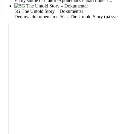
En ny studie där råttor exponerades enbart under f...
5G The Untold Story – Dokumentär
Den nya dokumentären 5G - The Untold Story (på sve...