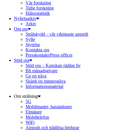
Vår forskning
Tidig forskning
Hälsostatistik
Nyhetsarkiv
Arkiv
Om oss
Strålskydd – vår viktigaste uppgift
Syfte
Styrelse
Kontakta oss
Presskontakt/Press officer
Stöd oss
Stöd oss – Kunskap räddar liv
Bli månadsgivare
Ge en gåva
Skänk en minnesgåva
Informationsmaterial
Om strålning
5G
Mobilmaster, basstationer
Elmätare
Mobiltelefon
WiFi
Airpods och trådlösa hörlurar