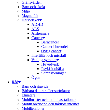
Gränsvärden
Barn och skola
Miljö
Magnetfält
Hälsorisker
ADHD
ALS
Alzheimers
Cancer
Barncancer
Cancer i huvudet
Övrig cancer
Infertilitet och missfall
Vanliga symtom
Huvudvärk
Psykisk ohälsa
Sömnstörningar
Ögon
Råd
Barn och gravida
Bärbara datorer eller surfplattor
Elmätare
Mobilmaster och mobilbasstationer
Mobilt bredband och trådlöst internet
Mobiltelefoner