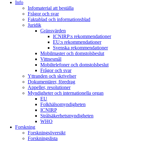
Info
Infomaterial att beställa
Frågor och svar
Faktablad och informationsblad
Juridik
Gränsvärden
ICNIRP:s rekommendationer
EU:s rekommendationer
Svenska rekommendationer
Mobilmaster och domstolsbeslut
Vittnesmål
Mobiltelefoner och domstolsbeslut
Frågor och svar
Yttranden och skrivelser
Dokumentärer, föredrag
Appeller, resolutioner
Myndigheter och internationella organ
EU
Folkhälsomyndigheten
ICNIRP
Strålsäkerhetsmyndigheten
WHO
Forskning
Forskningsöversikt
Forskningslista