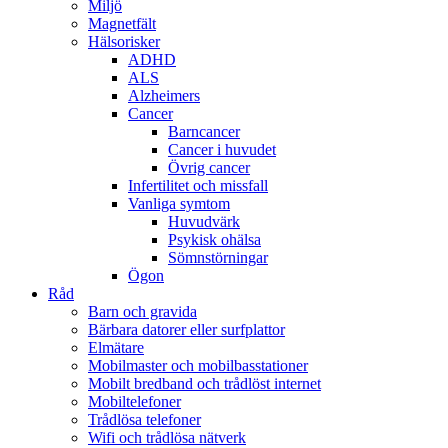
Miljö
Magnetfält
Hälsorisker
ADHD
ALS
Alzheimers
Cancer
Barncancer
Cancer i huvudet
Övrig cancer
Infertilitet och missfall
Vanliga symtom
Huvudvärk
Psykisk ohälsa
Sömnstörningar
Ögon
Råd
Barn och gravida
Bärbara datorer eller surfplattor
Elmätare
Mobilmaster och mobilbasstationer
Mobilt bredband och trådlöst internet
Mobiltelefoner
Trådlösa telefoner
Wifi och trådlösa nätverk