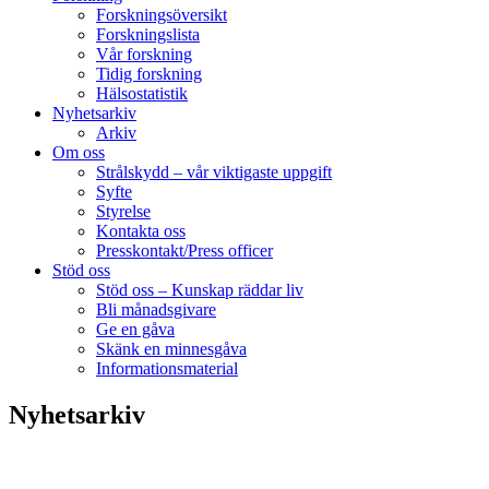
Forskningsöversikt
Forskningslista
Vår forskning
Tidig forskning
Hälsostatistik
Nyhetsarkiv
Arkiv
Om oss
Strålskydd – vår viktigaste uppgift
Syfte
Styrelse
Kontakta oss
Presskontakt/Press officer
Stöd oss
Stöd oss – Kunskap räddar liv
Bli månadsgivare
Ge en gåva
Skänk en minnesgåva
Informationsmaterial
Nyhetsarkiv