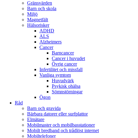
Gränsvärden
Barn och skola
Miljö
Magnetfält
Hälsorisker
ADHD
ALS
Alzheimers
Cancer
Barncancer
Cancer i huvudet
Övrig cancer
Infertilitet och missfall
Vanliga symtom
Huvudvärk
Psykisk ohälsa
Sömnstörningar
Ögon
Råd
Barn och gravida
Bärbara datorer eller surfplattor
Elmätare
Mobilmaster och mobilbasstationer
Mobilt bredband och trådlöst internet
Mobiltelefoner