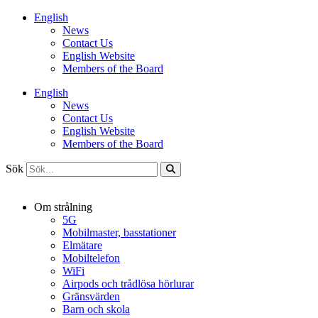
Hoppa
English
till
News
innehåll
Contact Us
English Website
Members of the Board
English
News
Contact Us
English Website
Members of the Board
Sök
Om strålning
5G
Mobilmaster, basstationer
Elmätare
Mobiltelefon
WiFi
Airpods och trådlösa hörlurar
Gränsvärden
Barn och skola