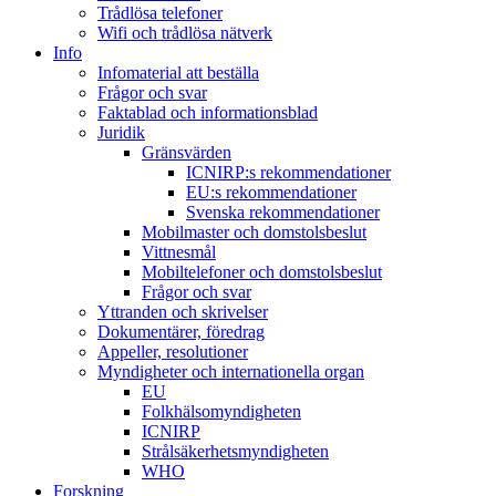
Trådlösa telefoner
Wifi och trådlösa nätverk
Info
Infomaterial att beställa
Frågor och svar
Faktablad och informationsblad
Juridik
Gränsvärden
ICNIRP:s rekommendationer
EU:s rekommendationer
Svenska rekommendationer
Mobilmaster och domstolsbeslut
Vittnesmål
Mobiltelefoner och domstolsbeslut
Frågor och svar
Yttranden och skrivelser
Dokumentärer, föredrag
Appeller, resolutioner
Myndigheter och internationella organ
EU
Folkhälsomyndigheten
ICNIRP
Strålsäkerhetsmyndigheten
WHO
Forskning