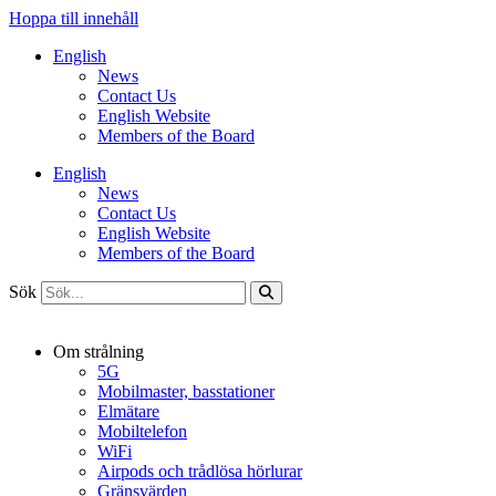
Hoppa till innehåll
English
News
Contact Us
English Website
Members of the Board
English
News
Contact Us
English Website
Members of the Board
Sök
Om strålning
5G
Mobilmaster, basstationer
Elmätare
Mobiltelefon
WiFi
Airpods och trådlösa hörlurar
Gränsvärden