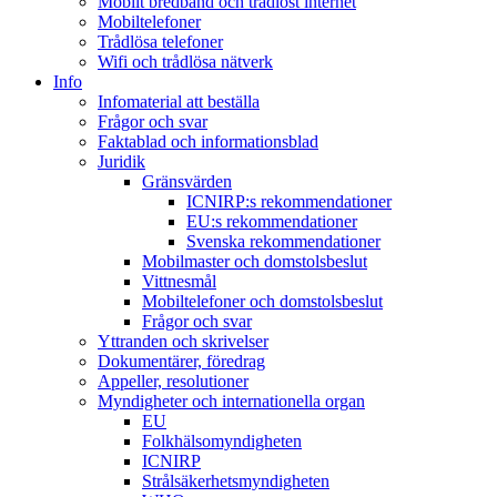
Mobilt bredband och trådlöst internet
Mobiltelefoner
Trådlösa telefoner
Wifi och trådlösa nätverk
Info
Infomaterial att beställa
Frågor och svar
Faktablad och informationsblad
Juridik
Gränsvärden
ICNIRP:s rekommendationer
EU:s rekommendationer
Svenska rekommendationer
Mobilmaster och domstolsbeslut
Vittnesmål
Mobiltelefoner och domstolsbeslut
Frågor och svar
Yttranden och skrivelser
Dokumentärer, föredrag
Appeller, resolutioner
Myndigheter och internationella organ
EU
Folkhälsomyndigheten
ICNIRP
Strålsäkerhetsmyndigheten