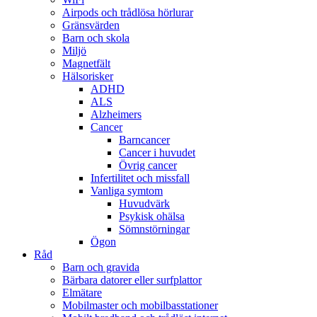
Airpods och trådlösa hörlurar
Gränsvärden
Barn och skola
Miljö
Magnetfält
Hälsorisker
ADHD
ALS
Alzheimers
Cancer
Barncancer
Cancer i huvudet
Övrig cancer
Infertilitet och missfall
Vanliga symtom
Huvudvärk
Psykisk ohälsa
Sömnstörningar
Ögon
Råd
Barn och gravida
Bärbara datorer eller surfplattor
Elmätare
Mobilmaster och mobilbasstationer