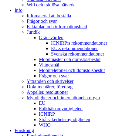
Wifi och trådlösa nätverk
Info
Infomaterial att beställa
Frågor och svar
Faktablad och informationsblad
Juridik
Gränsvärden
ICNIRP:s rekommendationer
EU:s rekommendationer
Svenska rekommendationer
Mobilmaster och domstolsbeslut
Vittnesmål
Mobiltelefoner och domstolsbeslut
Frågor och svar
Yttranden och skrivelser
Dokumentärer, föredrag
Appeller, resolutioner
Myndigheter och internationella organ
EU
Folkhälsomyndigheten
ICNIRP
Strålsäkerhetsmyndigheten
WHO
Forskning
Forskningsöversikt