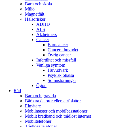
Barn och skola
Miljö
Magnetfält
Hälsorisker
ADHD
ALS
Alzheimers
Cancer
Barncancer
Cancer i huvudet
Övrig cancer
Infertilitet och missfall
Vanliga symtom
Huvudvärk
Psykisk ohälsa
Sömnstörningar
Ögon
Råd
Barn och gravida
Bärbara datorer eller surfplattor
Elmätare
Mobilmaster och mobilbasstationer
Mobilt bredband och trådlöst internet
Mobiltelefoner
Trådlösa telefoner