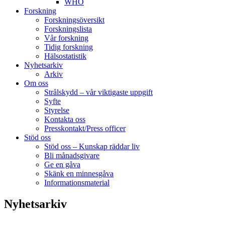
WHO
Forskning
Forskningsöversikt
Forskningslista
Vår forskning
Tidig forskning
Hälsostatistik
Nyhetsarkiv
Arkiv
Om oss
Strålskydd – vår viktigaste uppgift
Syfte
Styrelse
Kontakta oss
Presskontakt/Press officer
Stöd oss
Stöd oss – Kunskap räddar liv
Bli månadsgivare
Ge en gåva
Skänk en minnesgåva
Informationsmaterial
Nyhetsarkiv