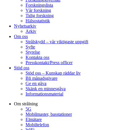
Forskningslista
Vår forskning
Tidig forskning
Hälsostatistik
Nyhetsarkiv
Arkiv
Om oss
Strålskydd – vår viktigaste uppgift
Syfte
Styrelse
Kontakta oss
Presskontakt/Press officer
Stöd oss
Stöd oss – Kunskap räddar liv
Bli månadsgivare
Ge en gåva
Skänk en minnesgåva
Informationsmaterial
Om strålning
5G
Mobilmaster, basstationer
Elmätare
Mobiltelefon
WiFi