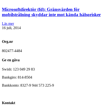
Microsoftdirektör (fd): Gränsvärden för
mobilstrålning skyddar inte mot kända hälsorisker
Läs mer
16 juli, 2014
Org.nr
802477-4484
Ge en gåva
Swish: 123 049 29 83
Bankgiro: 814-8504
Bankkonto: 8327-9 944 573 225-9
Kontakt