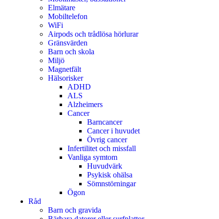
Elmätare
Mobiltelefon
WiFi
Airpods och trådlösa hörlurar
Gränsvärden
Barn och skola
Miljö
Magnetfält
Hälsorisker
ADHD
ALS
Alzheimers
Cancer
Barncancer
Cancer i huvudet
Övrig cancer
Infertilitet och missfall
Vanliga symtom
Huvudvärk
Psykisk ohälsa
Sömnstörningar
Ögon
Råd
Barn och gravida
Bärbara datorer eller surfplattor