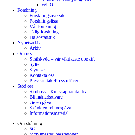
WHO
Forskning
Forskningsöversikt
Forskningslista
Vår forskning
Tidig forskning
Hälsostatistik
Nyhetsarkiv
Arkiv
Om oss
Strålskydd – vår viktigaste uppgift
Syfte
Styrelse
Kontakta oss
Presskontakt/Press officer
Stöd oss
Stöd oss – Kunskap räddar liv
Bli månadsgivare
Ge en gåva
Skänk en minnesgåva
Informationsmaterial
Om strålning
5G
Mobilmaster, basstationer