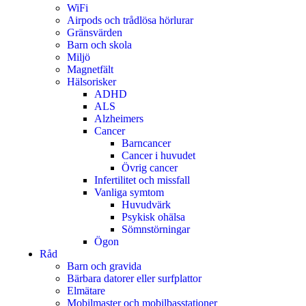
WiFi
Airpods och trådlösa hörlurar
Gränsvärden
Barn och skola
Miljö
Magnetfält
Hälsorisker
ADHD
ALS
Alzheimers
Cancer
Barncancer
Cancer i huvudet
Övrig cancer
Infertilitet och missfall
Vanliga symtom
Huvudvärk
Psykisk ohälsa
Sömnstörningar
Ögon
Råd
Barn och gravida
Bärbara datorer eller surfplattor
Elmätare
Mobilmaster och mobilbasstationer