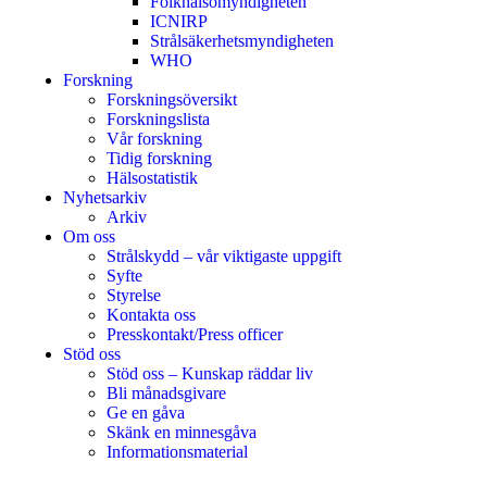
Folkhälsomyndigheten
ICNIRP
Strålsäkerhetsmyndigheten
WHO
Forskning
Forskningsöversikt
Forskningslista
Vår forskning
Tidig forskning
Hälsostatistik
Nyhetsarkiv
Arkiv
Om oss
Strålskydd – vår viktigaste uppgift
Syfte
Styrelse
Kontakta oss
Presskontakt/Press officer
Stöd oss
Stöd oss – Kunskap räddar liv
Bli månadsgivare
Ge en gåva
Skänk en minnesgåva
Informationsmaterial