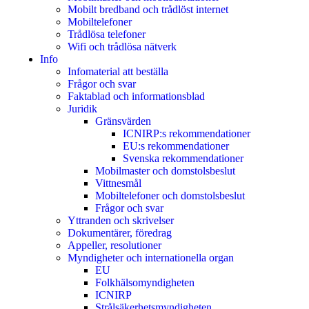
Mobilt bredband och trådlöst internet
Mobiltelefoner
Trådlösa telefoner
Wifi och trådlösa nätverk
Info
Infomaterial att beställa
Frågor och svar
Faktablad och informationsblad
Juridik
Gränsvärden
ICNIRP:s rekommendationer
EU:s rekommendationer
Svenska rekommendationer
Mobilmaster och domstolsbeslut
Vittnesmål
Mobiltelefoner och domstolsbeslut
Frågor och svar
Yttranden och skrivelser
Dokumentärer, föredrag
Appeller, resolutioner
Myndigheter och internationella organ
EU
Folkhälsomyndigheten
ICNIRP
Strålsäkerhetsmyndigheten