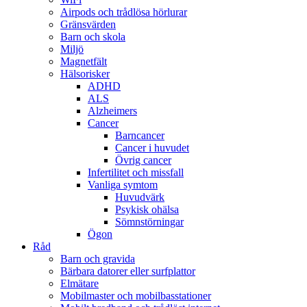
Airpods och trådlösa hörlurar
Gränsvärden
Barn och skola
Miljö
Magnetfält
Hälsorisker
ADHD
ALS
Alzheimers
Cancer
Barncancer
Cancer i huvudet
Övrig cancer
Infertilitet och missfall
Vanliga symtom
Huvudvärk
Psykisk ohälsa
Sömnstörningar
Ögon
Råd
Barn och gravida
Bärbara datorer eller surfplattor
Elmätare
Mobilmaster och mobilbasstationer