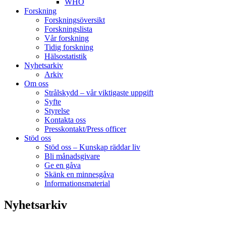
WHO
Forskning
Forskningsöversikt
Forskningslista
Vår forskning
Tidig forskning
Hälsostatistik
Nyhetsarkiv
Arkiv
Om oss
Strålskydd – vår viktigaste uppgift
Syfte
Styrelse
Kontakta oss
Presskontakt/Press officer
Stöd oss
Stöd oss – Kunskap räddar liv
Bli månadsgivare
Ge en gåva
Skänk en minnesgåva
Informationsmaterial
Nyhetsarkiv