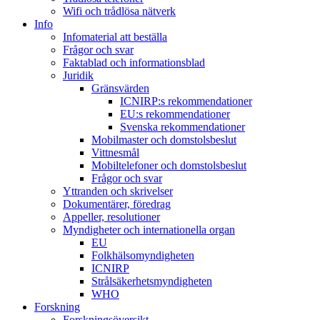
Wifi och trådlösa nätverk
Info
Infomaterial att beställa
Frågor och svar
Faktablad och informationsblad
Juridik
Gränsvärden
ICNIRP:s rekommendationer
EU:s rekommendationer
Svenska rekommendationer
Mobilmaster och domstolsbeslut
Vittnesmål
Mobiltelefoner och domstolsbeslut
Frågor och svar
Yttranden och skrivelser
Dokumentärer, föredrag
Appeller, resolutioner
Myndigheter och internationella organ
EU
Folkhälsomyndigheten
ICNIRP
Strålsäkerhetsmyndigheten
WHO
Forskning
Forskningsöversikt