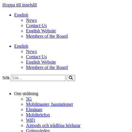
Hoppa till innehåll
English
News
Contact Us
English Website
Members of the Board
English
News
Contact Us
English Website
Members of the Board
Sök
Om strålning
5G
Mobilmaster, basstationer
Elmätare
Mobiltelefon
WiFi
Airpods och trådlösa hörlurar
Gränsvärden