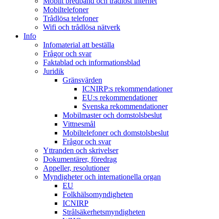
Mobilt bredband och trådlöst internet
Mobiltelefoner
Trådlösa telefoner
Wifi och trådlösa nätverk
Info
Infomaterial att beställa
Frågor och svar
Faktablad och informationsblad
Juridik
Gränsvärden
ICNIRP:s rekommendationer
EU:s rekommendationer
Svenska rekommendationer
Mobilmaster och domstolsbeslut
Vittnesmål
Mobiltelefoner och domstolsbeslut
Frågor och svar
Yttranden och skrivelser
Dokumentärer, föredrag
Appeller, resolutioner
Myndigheter och internationella organ
EU
Folkhälsomyndigheten
ICNIRP
Strålsäkerhetsmyndigheten