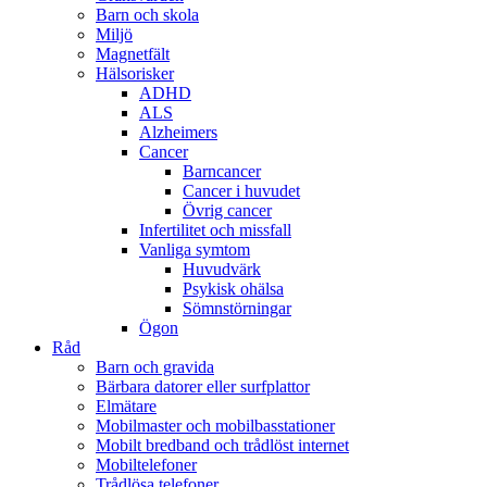
Barn och skola
Miljö
Magnetfält
Hälsorisker
ADHD
ALS
Alzheimers
Cancer
Barncancer
Cancer i huvudet
Övrig cancer
Infertilitet och missfall
Vanliga symtom
Huvudvärk
Psykisk ohälsa
Sömnstörningar
Ögon
Råd
Barn och gravida
Bärbara datorer eller surfplattor
Elmätare
Mobilmaster och mobilbasstationer
Mobilt bredband och trådlöst internet
Mobiltelefoner
Trådlösa telefoner