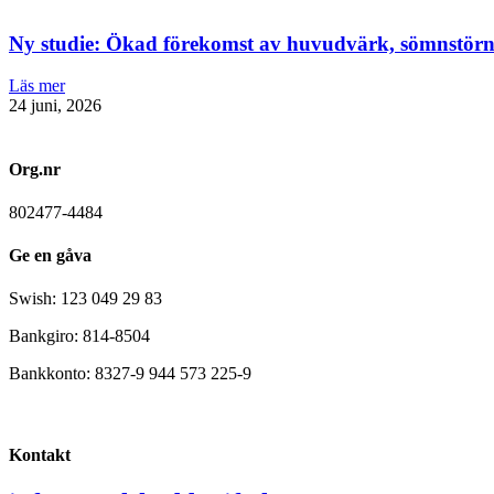
Ny studie: Ökad förekomst av huvudvärk, sömnstörn
Läs mer
24 juni, 2026
Org.nr
802477-4484
Ge en gåva
Swish: 123 049 29 83
Bankgiro: 814-8504
Bankkonto: 8327-9 944 573 225-9
Kontakt