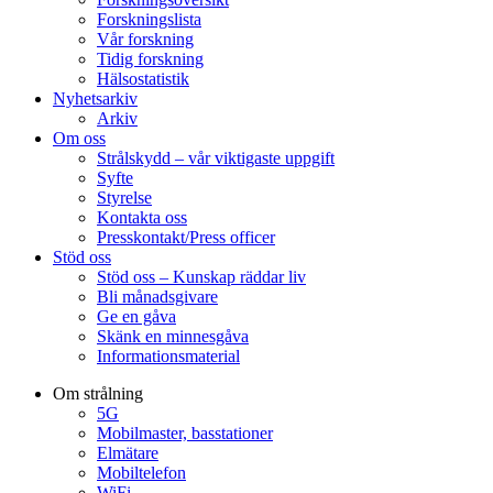
Forskningslista
Vår forskning
Tidig forskning
Hälsostatistik
Nyhetsarkiv
Arkiv
Om oss
Strålskydd – vår viktigaste uppgift
Syfte
Styrelse
Kontakta oss
Presskontakt/Press officer
Stöd oss
Stöd oss – Kunskap räddar liv
Bli månadsgivare
Ge en gåva
Skänk en minnesgåva
Informationsmaterial
Om strålning
5G
Mobilmaster, basstationer
Elmätare
Mobiltelefon
WiFi