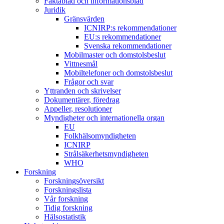
Faktablad och informationsblad
Juridik
Gränsvärden
ICNIRP:s rekommendationer
EU:s rekommendationer
Svenska rekommendationer
Mobilmaster och domstolsbeslut
Vittnesmål
Mobiltelefoner och domstolsbeslut
Frågor och svar
Yttranden och skrivelser
Dokumentärer, föredrag
Appeller, resolutioner
Myndigheter och internationella organ
EU
Folkhälsomyndigheten
ICNIRP
Strålsäkerhetsmyndigheten
WHO
Forskning
Forskningsöversikt
Forskningslista
Vår forskning
Tidig forskning
Hälsostatistik