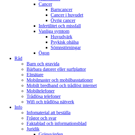
Cancer
Barncancer
Cancer i huvudet
Övrig cancer
Infertilitet och missfall
Vanliga symtom
Huvudvärk
Psykisk ohälsa
Sömnstörningar
Ögon
Råd
Barn och gravida
Bärbara datorer eller surfplattor
Elmätare
Mobilmaster och mobilbasstationer
Mobilt bredband och trådlöst internet
Mobiltelefoner
Trådlösa telefoner
Wifi och trådlösa nätverk
Info
Infomaterial att beställa
Frågor och svar
Faktablad och informationsblad
Juridik
Gränsvärden