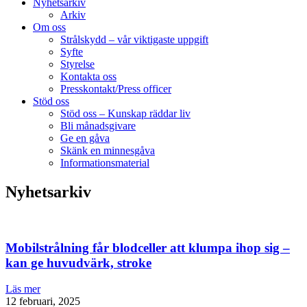
Nyhetsarkiv
Arkiv
Om oss
Strålskydd – vår viktigaste uppgift
Syfte
Styrelse
Kontakta oss
Presskontakt/Press officer
Stöd oss
Stöd oss – Kunskap räddar liv
Bli månadsgivare
Ge en gåva
Skänk en minnesgåva
Informationsmaterial
Nyhetsarkiv
Mobilstrålning får blodceller att klumpa ihop sig –
kan ge huvudvärk, stroke
Läs mer
12 februari, 2025