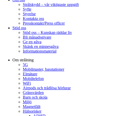
Strålskydd – vår viktigaste uppgift
Syfte
Styrelse
Kontakta oss
Presskontakt/Press officer
Stöd oss
Stöd oss – Kunskap räddar liv
Bli månadsgivare
Ge en gåva
Skänk en minnesgåva
Informationsmaterial
Om strålning
5G
Mobilmaster, basstationer
Elmätare
Mobiltelefon
WiFi
Airpods och trådlösa hörlurar
Gränsvärden
Barn och skola
Miljö
Magnetfält
Hälsorisker
ADHD