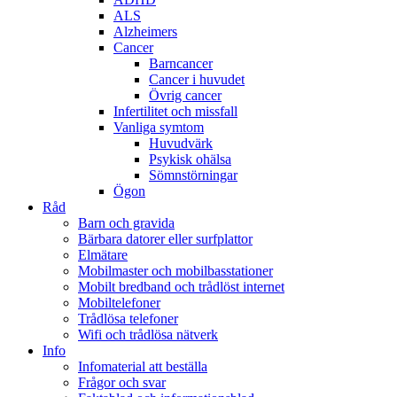
ALS
Alzheimers
Cancer
Barncancer
Cancer i huvudet
Övrig cancer
Infertilitet och missfall
Vanliga symtom
Huvudvärk
Psykisk ohälsa
Sömnstörningar
Ögon
Råd
Barn och gravida
Bärbara datorer eller surfplattor
Elmätare
Mobilmaster och mobilbasstationer
Mobilt bredband och trådlöst internet
Mobiltelefoner
Trådlösa telefoner
Wifi och trådlösa nätverk
Info
Infomaterial att beställa
Frågor och svar