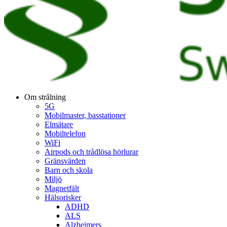
Om strålning
5G
Mobilmaster, basstationer
Elmätare
Mobiltelefon
WiFi
Airpods och trådlösa hörlurar
Gränsvärden
Barn och skola
Miljö
Magnetfält
Hälsorisker
ADHD
ALS
Alzheimers