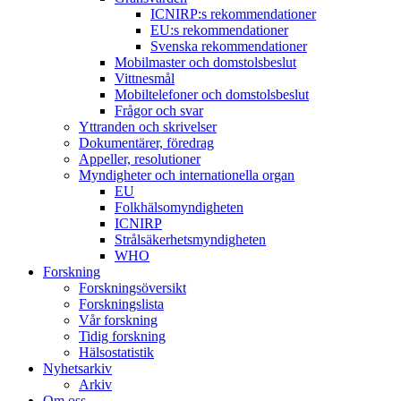
ICNIRP:s rekommendationer
EU:s rekommendationer
Svenska rekommendationer
Mobilmaster och domstolsbeslut
Vittnesmål
Mobiltelefoner och domstolsbeslut
Frågor och svar
Yttranden och skrivelser
Dokumentärer, föredrag
Appeller, resolutioner
Myndigheter och internationella organ
EU
Folkhälsomyndigheten
ICNIRP
Strålsäkerhetsmyndigheten
WHO
Forskning
Forskningsöversikt
Forskningslista
Vår forskning
Tidig forskning
Hälsostatistik
Nyhetsarkiv
Arkiv
Om oss