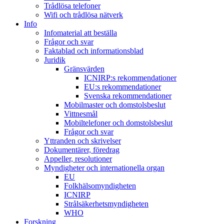
Trådlösa telefoner
Wifi och trådlösa nätverk
Info
Infomaterial att beställa
Frågor och svar
Faktablad och informationsblad
Juridik
Gränsvärden
ICNIRP:s rekommendationer
EU:s rekommendationer
Svenska rekommendationer
Mobilmaster och domstolsbeslut
Vittnesmål
Mobiltelefoner och domstolsbeslut
Frågor och svar
Yttranden och skrivelser
Dokumentärer, föredrag
Appeller, resolutioner
Myndigheter och internationella organ
EU
Folkhälsomyndigheten
ICNIRP
Strålsäkerhetsmyndigheten
WHO
Forskning