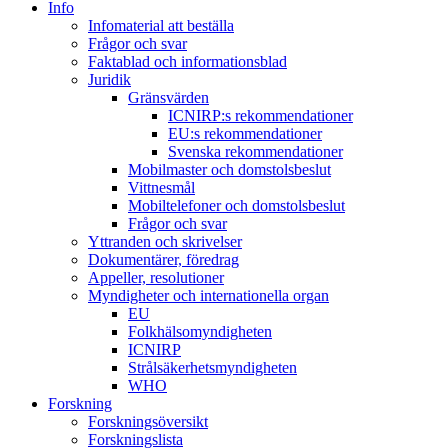
Info
Infomaterial att beställa
Frågor och svar
Faktablad och informationsblad
Juridik
Gränsvärden
ICNIRP:s rekommendationer
EU:s rekommendationer
Svenska rekommendationer
Mobilmaster och domstolsbeslut
Vittnesmål
Mobiltelefoner och domstolsbeslut
Frågor och svar
Yttranden och skrivelser
Dokumentärer, föredrag
Appeller, resolutioner
Myndigheter och internationella organ
EU
Folkhälsomyndigheten
ICNIRP
Strålsäkerhetsmyndigheten
WHO
Forskning
Forskningsöversikt
Forskningslista