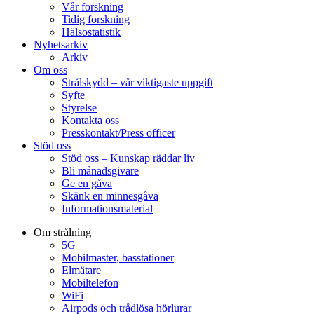
Vår forskning
Tidig forskning
Hälsostatistik
Nyhetsarkiv
Arkiv
Om oss
Strålskydd – vår viktigaste uppgift
Syfte
Styrelse
Kontakta oss
Presskontakt/Press officer
Stöd oss
Stöd oss – Kunskap räddar liv
Bli månadsgivare
Ge en gåva
Skänk en minnesgåva
Informationsmaterial
Om strålning
5G
Mobilmaster, basstationer
Elmätare
Mobiltelefon
WiFi
Airpods och trådlösa hörlurar