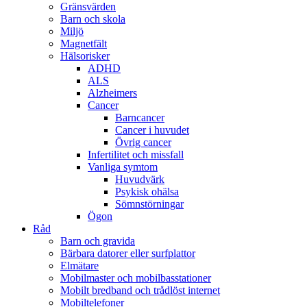
Gränsvärden
Barn och skola
Miljö
Magnetfält
Hälsorisker
ADHD
ALS
Alzheimers
Cancer
Barncancer
Cancer i huvudet
Övrig cancer
Infertilitet och missfall
Vanliga symtom
Huvudvärk
Psykisk ohälsa
Sömnstörningar
Ögon
Råd
Barn och gravida
Bärbara datorer eller surfplattor
Elmätare
Mobilmaster och mobilbasstationer
Mobilt bredband och trådlöst internet
Mobiltelefoner