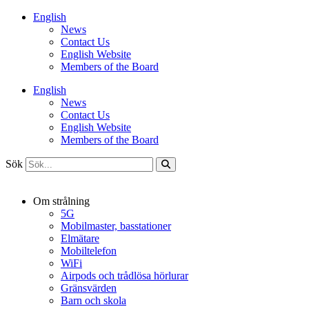
Hoppa
English
till
News
innehåll
Contact Us
English Website
Members of the Board
English
News
Contact Us
English Website
Members of the Board
Sök
Om strålning
5G
Mobilmaster, basstationer
Elmätare
Mobiltelefon
WiFi
Airpods och trådlösa hörlurar
Gränsvärden
Barn och skola