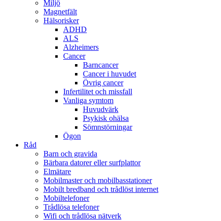
Miljö
Magnetfält
Hälsorisker
ADHD
ALS
Alzheimers
Cancer
Barncancer
Cancer i huvudet
Övrig cancer
Infertilitet och missfall
Vanliga symtom
Huvudvärk
Psykisk ohälsa
Sömnstörningar
Ögon
Råd
Barn och gravida
Bärbara datorer eller surfplattor
Elmätare
Mobilmaster och mobilbasstationer
Mobilt bredband och trådlöst internet
Mobiltelefoner
Trådlösa telefoner
Wifi och trådlösa nätverk