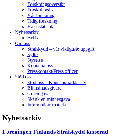
Forskningsöversikt
Forskningslista
Vår forskning
Tidig forskning
Hälsostatistik
Nyhetsarkiv
Arkiv
Om oss
Strålskydd – vår viktigaste uppgift
Syfte
Styrelse
Kontakta oss
Presskontakt/Press officer
Stöd oss
Stöd oss – Kunskap räddar liv
Bli månadsgivare
Ge en gåva
Skänk en minnesgåva
Informationsmaterial
Nyhetsarkiv
Föreningen Finlands Strålskydd lanserad