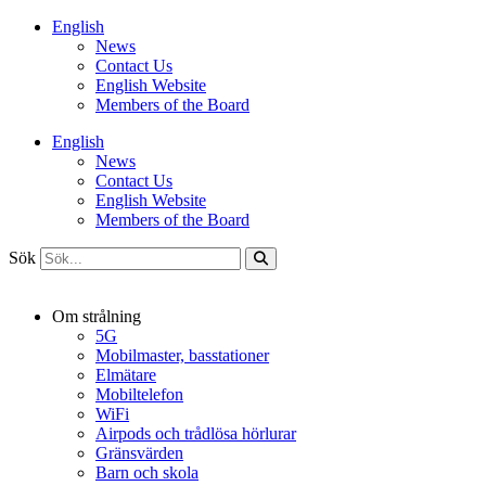
Hoppa
English
till
News
innehåll
Contact Us
English Website
Members of the Board
English
News
Contact Us
English Website
Members of the Board
Sök
Om strålning
5G
Mobilmaster, basstationer
Elmätare
Mobiltelefon
WiFi
Airpods och trådlösa hörlurar
Gränsvärden
Barn och skola