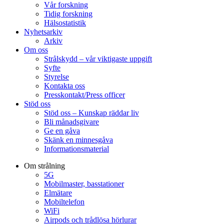
Vår forskning
Tidig forskning
Hälsostatistik
Nyhetsarkiv
Arkiv
Om oss
Strålskydd – vår viktigaste uppgift
Syfte
Styrelse
Kontakta oss
Presskontakt/Press officer
Stöd oss
Stöd oss – Kunskap räddar liv
Bli månadsgivare
Ge en gåva
Skänk en minnesgåva
Informationsmaterial
Om strålning
5G
Mobilmaster, basstationer
Elmätare
Mobiltelefon
WiFi
Airpods och trådlösa hörlurar