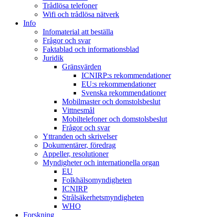
Trådlösa telefoner
Wifi och trådlösa nätverk
Info
Infomaterial att beställa
Frågor och svar
Faktablad och informationsblad
Juridik
Gränsvärden
ICNIRP:s rekommendationer
EU:s rekommendationer
Svenska rekommendationer
Mobilmaster och domstolsbeslut
Vittnesmål
Mobiltelefoner och domstolsbeslut
Frågor och svar
Yttranden och skrivelser
Dokumentärer, föredrag
Appeller, resolutioner
Myndigheter och internationella organ
EU
Folkhälsomyndigheten
ICNIRP
Strålsäkerhetsmyndigheten
WHO
Forskning