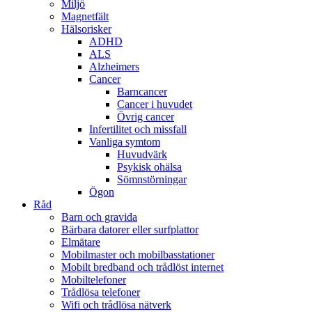
Miljö
Magnetfält
Hälsorisker
ADHD
ALS
Alzheimers
Cancer
Barncancer
Cancer i huvudet
Övrig cancer
Infertilitet och missfall
Vanliga symtom
Huvudvärk
Psykisk ohälsa
Sömnstörningar
Ögon
Råd
Barn och gravida
Bärbara datorer eller surfplattor
Elmätare
Mobilmaster och mobilbasstationer
Mobilt bredband och trådlöst internet
Mobiltelefoner
Trådlösa telefoner
Wifi och trådlösa nätverk