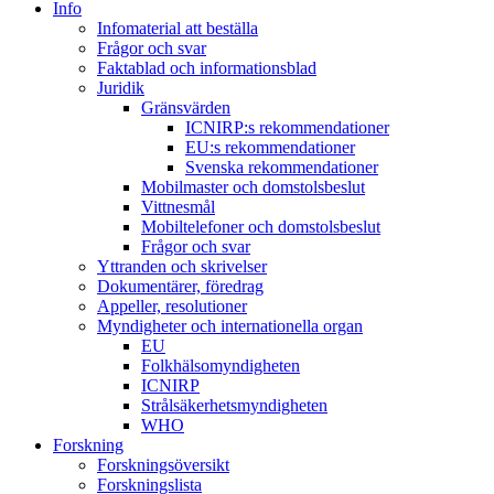
Info
Infomaterial att beställa
Frågor och svar
Faktablad och informationsblad
Juridik
Gränsvärden
ICNIRP:s rekommendationer
EU:s rekommendationer
Svenska rekommendationer
Mobilmaster och domstolsbeslut
Vittnesmål
Mobiltelefoner och domstolsbeslut
Frågor och svar
Yttranden och skrivelser
Dokumentärer, föredrag
Appeller, resolutioner
Myndigheter och internationella organ
EU
Folkhälsomyndigheten
ICNIRP
Strålsäkerhetsmyndigheten
WHO
Forskning
Forskningsöversikt
Forskningslista