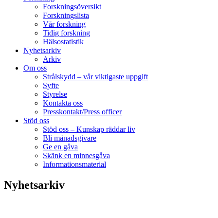
Forskningsöversikt
Forskningslista
Vår forskning
Tidig forskning
Hälsostatistik
Nyhetsarkiv
Arkiv
Om oss
Strålskydd – vår viktigaste uppgift
Syfte
Styrelse
Kontakta oss
Presskontakt/Press officer
Stöd oss
Stöd oss – Kunskap räddar liv
Bli månadsgivare
Ge en gåva
Skänk en minnesgåva
Informationsmaterial
Nyhetsarkiv