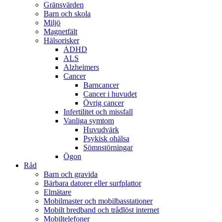
Gränsvärden
Barn och skola
Miljö
Magnetfält
Hälsorisker
ADHD
ALS
Alzheimers
Cancer
Barncancer
Cancer i huvudet
Övrig cancer
Infertilitet och missfall
Vanliga symtom
Huvudvärk
Psykisk ohälsa
Sömnstörningar
Ögon
Råd
Barn och gravida
Bärbara datorer eller surfplattor
Elmätare
Mobilmaster och mobilbasstationer
Mobilt bredband och trådlöst internet
Mobiltelefoner