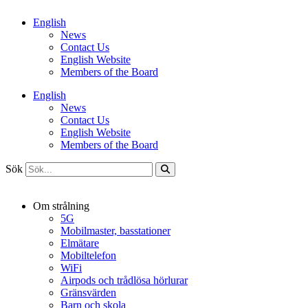
Hoppa
English
till
News
innehåll
Contact Us
English Website
Members of the Board
English
News
Contact Us
English Website
Members of the Board
Sök
Om strålning
5G
Mobilmaster, basstationer
Elmätare
Mobiltelefon
WiFi
Airpods och trådlösa hörlurar
Gränsvärden
Barn och skola