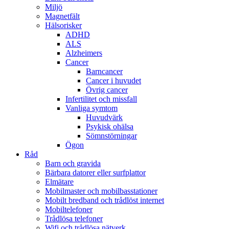
Miljö
Magnetfält
Hälsorisker
ADHD
ALS
Alzheimers
Cancer
Barncancer
Cancer i huvudet
Övrig cancer
Infertilitet och missfall
Vanliga symtom
Huvudvärk
Psykisk ohälsa
Sömnstörningar
Ögon
Råd
Barn och gravida
Bärbara datorer eller surfplattor
Elmätare
Mobilmaster och mobilbasstationer
Mobilt bredband och trådlöst internet
Mobiltelefoner
Trådlösa telefoner
Wifi och trådlösa nätverk