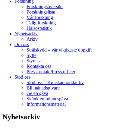
Forskning
Forskningsöversikt
Forskningslista
Vår forskning
Tidig forskning
Hälsostatistik
Nyhetsarkiv
Arkiv
Om oss
Strålskydd – vår viktigaste uppgift
Syfte
Styrelse
Kontakta oss
Presskontakt/Press officer
Stöd oss
Stöd oss – Kunskap räddar liv
Bli månadsgivare
Ge en gåva
Skänk en minnesgåva
Informationsmaterial
Nyhetsarkiv