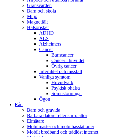
Gränsvärden
Barn och skola
Miljö
Magnetfält
Hälsorisker
ADHD
ALS
Alzheimers
Cancer
Barncancer
Cancer i huvudet
Övrig cancer
Infertilitet och missfall
Vanliga symtom
Huvudvärk
Psykisk ohälsa
Sömnstörningar
Ögon
Råd
Barn och gravida
Bärbara datorer eller surfplattor
Elmätare
Mobilmaster och mobilbasstationer
Mobilt bredband och trådlöst internet