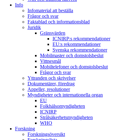
Info
Infomaterial att beställa
Frågor och svar
Faktablad och informationsblad
Juridik
Gränsvärden
ICNIRP:s rekommendationer
EU:s rekommendationer
Svenska rekommendationer
Mobilmaster och domstolsbeslut
Vittnesmål
Mobiltelefoner och domstolsbeslut
Frågor och svar
Yttranden och skrivelser
Dokumentärer, föredrag
Appeller, resolutioner
Myndigheter och internationella organ
EU
Folkhälsomyndigheten
ICNIRP
Strålsäkerhetsmyndigheten
WHO
Forskning
Forskningsöversikt
Forskningslista