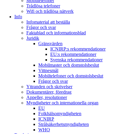
Mobiltelefoner
Trådlösa telefoner
Wifi och trådlösa nätverk
Info
Infomaterial att beställa
Frågor och svar
Faktablad och informationsblad
Juridik
Gränsvärden
ICNIRP:s rekommendationer
EU:s rekommendationer
Svenska rekommendationer
Mobilmaster och domstolsbeslut
Vittnesmål
Mobiltelefoner och domstolsbeslut
Frågor och svar
Yttranden och skrivelser
Dokumentärer, föredrag
Appeller, resolutioner
Myndigheter och internationella organ
EU
Folkhälsomyndigheten
ICNIRP
Strålsäkerhetsmyndigheten
WHO