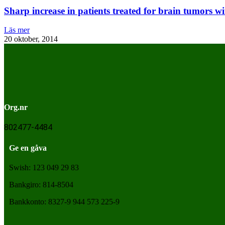
Sharp increase in patients treated for brain tumors w
Läs mer
20 oktober, 2014
Org.nr
802477-4484
Ge en gåva
Swish: 123 049 29 83
Bankgiro: 814-8504
Bankkonto: 8327-9 944 573 225-9