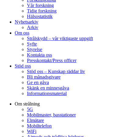
Vår forskning
Tidig forskning
Hälsostatistik
Nyhetsarkiv
Arkiv
Om oss
Strålskydd – vår viktigaste uppgift
Syfte
Styrelse
Kontakta oss
Presskontakt/Press officer
Stöd oss
Stöd oss – Kunskap räddar liv
Bli månadsgivare
Ge en gåva
Skänk en minnesgåva
Informationsmaterial
Om strålning
5G
Mobilmaster, basstationer
Elmätare
Mobiltelefon
WiFi
Airpods och trådlösa hörlurar