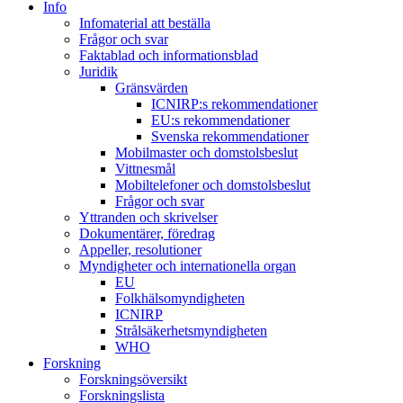
Info
Infomaterial att beställa
Frågor och svar
Faktablad och informationsblad
Juridik
Gränsvärden
ICNIRP:s rekommendationer
EU:s rekommendationer
Svenska rekommendationer
Mobilmaster och domstolsbeslut
Vittnesmål
Mobiltelefoner och domstolsbeslut
Frågor och svar
Yttranden och skrivelser
Dokumentärer, föredrag
Appeller, resolutioner
Myndigheter och internationella organ
EU
Folkhälsomyndigheten
ICNIRP
Strålsäkerhetsmyndigheten
WHO
Forskning
Forskningsöversikt
Forskningslista