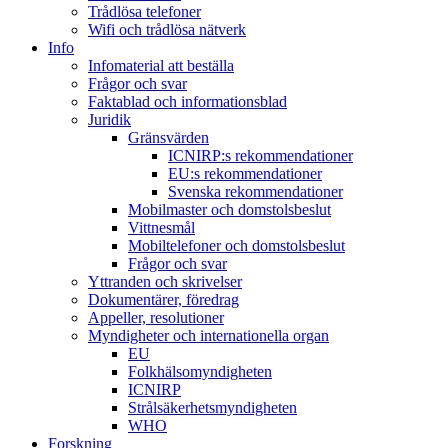
Trådlösa telefoner
Wifi och trådlösa nätverk
Info
Infomaterial att beställa
Frågor och svar
Faktablad och informationsblad
Juridik
Gränsvärden
ICNIRP:s rekommendationer
EU:s rekommendationer
Svenska rekommendationer
Mobilmaster och domstolsbeslut
Vittnesmål
Mobiltelefoner och domstolsbeslut
Frågor och svar
Yttranden och skrivelser
Dokumentärer, föredrag
Appeller, resolutioner
Myndigheter och internationella organ
EU
Folkhälsomyndigheten
ICNIRP
Strålsäkerhetsmyndigheten
WHO
Forskning