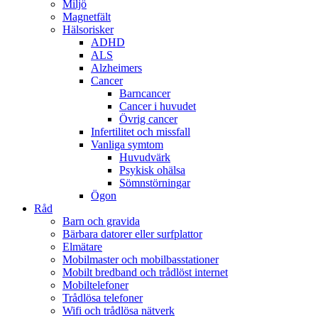
Miljö
Magnetfält
Hälsorisker
ADHD
ALS
Alzheimers
Cancer
Barncancer
Cancer i huvudet
Övrig cancer
Infertilitet och missfall
Vanliga symtom
Huvudvärk
Psykisk ohälsa
Sömnstörningar
Ögon
Råd
Barn och gravida
Bärbara datorer eller surfplattor
Elmätare
Mobilmaster och mobilbasstationer
Mobilt bredband och trådlöst internet
Mobiltelefoner
Trådlösa telefoner
Wifi och trådlösa nätverk