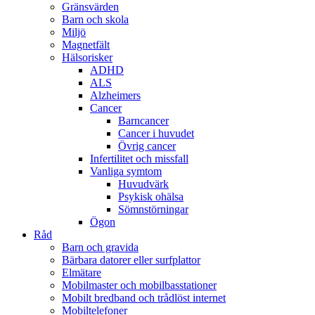
Gränsvärden
Barn och skola
Miljö
Magnetfält
Hälsorisker
ADHD
ALS
Alzheimers
Cancer
Barncancer
Cancer i huvudet
Övrig cancer
Infertilitet och missfall
Vanliga symtom
Huvudvärk
Psykisk ohälsa
Sömnstörningar
Ögon
Råd
Barn och gravida
Bärbara datorer eller surfplattor
Elmätare
Mobilmaster och mobilbasstationer
Mobilt bredband och trådlöst internet
Mobiltelefoner