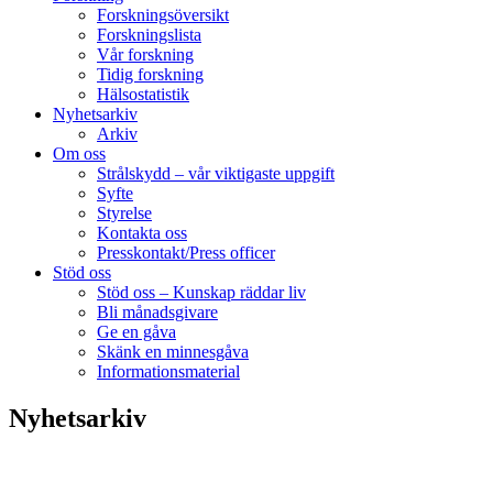
Forskningsöversikt
Forskningslista
Vår forskning
Tidig forskning
Hälsostatistik
Nyhetsarkiv
Arkiv
Om oss
Strålskydd – vår viktigaste uppgift
Syfte
Styrelse
Kontakta oss
Presskontakt/Press officer
Stöd oss
Stöd oss – Kunskap räddar liv
Bli månadsgivare
Ge en gåva
Skänk en minnesgåva
Informationsmaterial
Nyhetsarkiv