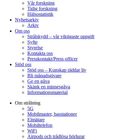
Vår forskning
Tidig forskning
Hälsostatistik
Nyhetsarkiv
Arkiv
Om oss
Strålskydd – vår viktigaste uppgift
Syfte
Styrelse
Kontakta oss
Presskontakt/Press officer
Stöd oss
Stöd oss – Kunskap räddar liv
Bli månadsgivare
Ge en gåva
Skänk en minnesgåva
Informationsmaterial
Om strålning
5G
Mobilmaster, basstationer
Elmätare
Mobiltelefon
WiFi
Airpods och trådlösa hörlurar