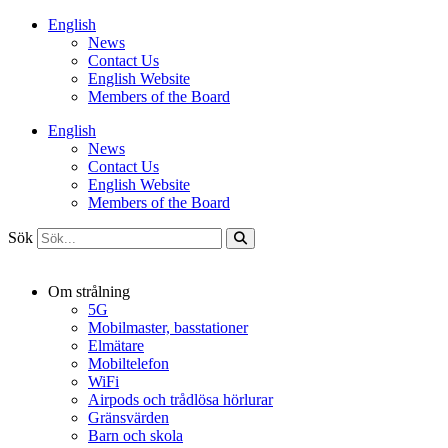
Hoppa
English
till
News
innehåll
Contact Us
English Website
Members of the Board
English
News
Contact Us
English Website
Members of the Board
Sök
Om strålning
5G
Mobilmaster, basstationer
Elmätare
Mobiltelefon
WiFi
Airpods och trådlösa hörlurar
Gränsvärden
Barn och skola