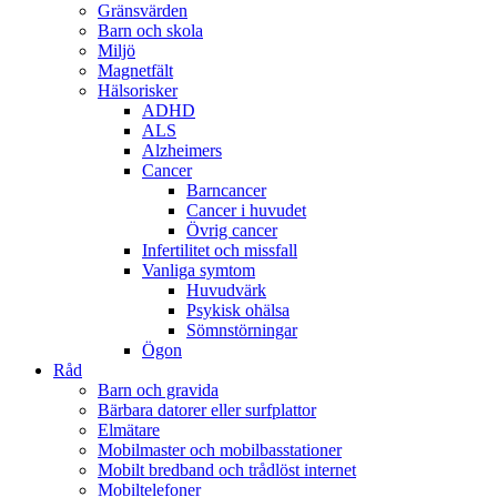
Gränsvärden
Barn och skola
Miljö
Magnetfält
Hälsorisker
ADHD
ALS
Alzheimers
Cancer
Barncancer
Cancer i huvudet
Övrig cancer
Infertilitet och missfall
Vanliga symtom
Huvudvärk
Psykisk ohälsa
Sömnstörningar
Ögon
Råd
Barn och gravida
Bärbara datorer eller surfplattor
Elmätare
Mobilmaster och mobilbasstationer
Mobilt bredband och trådlöst internet
Mobiltelefoner