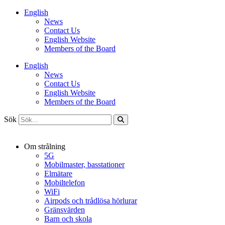
Hoppa
English
till
News
innehåll
Contact Us
English Website
Members of the Board
English
News
Contact Us
English Website
Members of the Board
Sök
Om strålning
5G
Mobilmaster, basstationer
Elmätare
Mobiltelefon
WiFi
Airpods och trådlösa hörlurar
Gränsvärden
Barn och skola