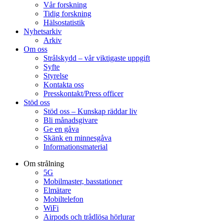
Vår forskning
Tidig forskning
Hälsostatistik
Nyhetsarkiv
Arkiv
Om oss
Strålskydd – vår viktigaste uppgift
Syfte
Styrelse
Kontakta oss
Presskontakt/Press officer
Stöd oss
Stöd oss – Kunskap räddar liv
Bli månadsgivare
Ge en gåva
Skänk en minnesgåva
Informationsmaterial
Om strålning
5G
Mobilmaster, basstationer
Elmätare
Mobiltelefon
WiFi
Airpods och trådlösa hörlurar