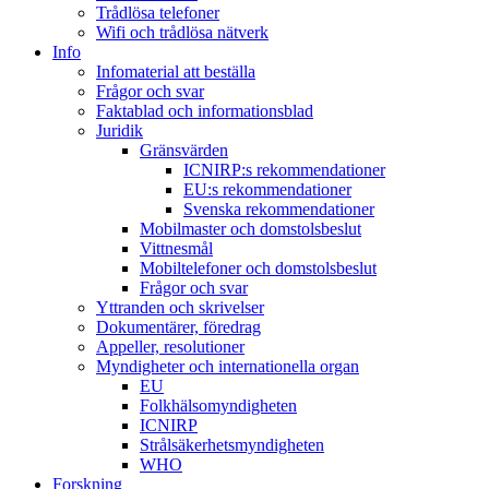
Trådlösa telefoner
Wifi och trådlösa nätverk
Info
Infomaterial att beställa
Frågor och svar
Faktablad och informationsblad
Juridik
Gränsvärden
ICNIRP:s rekommendationer
EU:s rekommendationer
Svenska rekommendationer
Mobilmaster och domstolsbeslut
Vittnesmål
Mobiltelefoner och domstolsbeslut
Frågor och svar
Yttranden och skrivelser
Dokumentärer, föredrag
Appeller, resolutioner
Myndigheter och internationella organ
EU
Folkhälsomyndigheten
ICNIRP
Strålsäkerhetsmyndigheten
WHO
Forskning