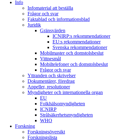
Info
Infomaterial att beställa
Frågor och svar
Faktablad och informationsblad
Juridik
Gränsvärden
ICNIRP:s rekommendationer
EU:s rekommendationer
Svenska rekommendationer
Mobilmaster och domstolsbeslut
Vittnesmål
Mobiltelefoner och domstolsbeslut
Frågor och svar
Yttranden och skrivelser
Dokumentärer, föredrag
Appeller, resolutioner
Myndigheter och internationella organ
EU
Folkhälsomyndigheten
ICNIRP
Strålsäkerhetsmyndigheten
WHO
Forskning
Forskningsöversikt
Forskningslista