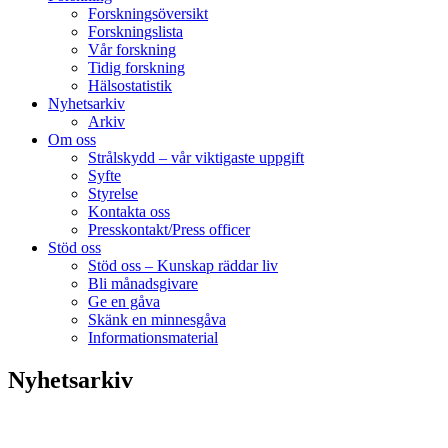
Forskningsöversikt
Forskningslista
Vår forskning
Tidig forskning
Hälsostatistik
Nyhetsarkiv
Arkiv
Om oss
Strålskydd – vår viktigaste uppgift
Syfte
Styrelse
Kontakta oss
Presskontakt/Press officer
Stöd oss
Stöd oss – Kunskap räddar liv
Bli månadsgivare
Ge en gåva
Skänk en minnesgåva
Informationsmaterial
Nyhetsarkiv