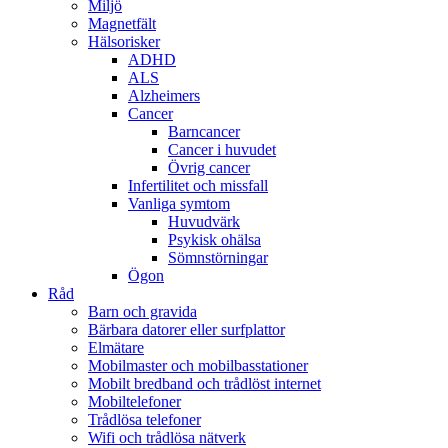
Miljö
Magnetfält
Hälsorisker
ADHD
ALS
Alzheimers
Cancer
Barncancer
Cancer i huvudet
Övrig cancer
Infertilitet och missfall
Vanliga symtom
Huvudvärk
Psykisk ohälsa
Sömnstörningar
Ögon
Råd
Barn och gravida
Bärbara datorer eller surfplattor
Elmätare
Mobilmaster och mobilbasstationer
Mobilt bredband och trådlöst internet
Mobiltelefoner
Trådlösa telefoner
Wifi och trådlösa nätverk