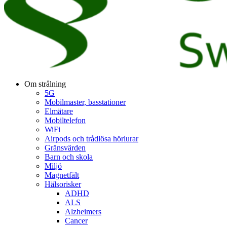
Om strålning
5G
Mobilmaster, basstationer
Elmätare
Mobiltelefon
WiFi
Airpods och trådlösa hörlurar
Gränsvärden
Barn och skola
Miljö
Magnetfält
Hälsorisker
ADHD
ALS
Alzheimers
Cancer