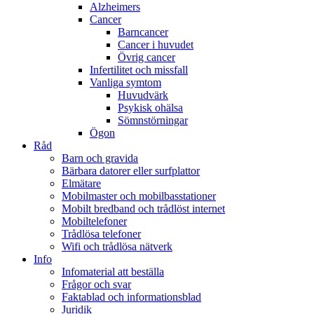
Alzheimers
Cancer
Barncancer
Cancer i huvudet
Övrig cancer
Infertilitet och missfall
Vanliga symtom
Huvudvärk
Psykisk ohälsa
Sömnstörningar
Ögon
Råd
Barn och gravida
Bärbara datorer eller surfplattor
Elmätare
Mobilmaster och mobilbasstationer
Mobilt bredband och trådlöst internet
Mobiltelefoner
Trådlösa telefoner
Wifi och trådlösa nätverk
Info
Infomaterial att beställa
Frågor och svar
Faktablad och informationsblad
Juridik