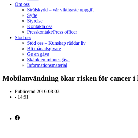
Om oss
Strålskydd – vår viktigaste uppgift
Syfte
Styrelse
Kontakta oss
Presskontakt/Press officer
Stöd oss
Stöd oss – Kunskap räddar liv
Bli månadsgivare
Ge en gåva
Skänk en minnesgåva
Informationsmaterial
Mobilanvändning ökar risken för cancer i
Publicerad
2016-08-03
-
14:51