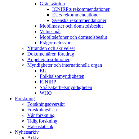
Gränsvärden
ICNIRP:s rekommendationer
EU:s rekommendationer
Svenska rekommendationer
Mobilmaster och domstolsbeslut
Vittnesmål
Mobiltelefoner och domstolsbeslut
Frågor och svar
Yttranden och skrivelser
Dokumentärer, föredrag
Appeller, resolutioner
Myndigheter och internationella organ
EU
Folkhälsomyndigheten
ICNIRP
Strålsäkerhetsmyndigheten
WHO
Forskning
Forskningsöversikt
Forskningslista
Vår forskning
Tidig forskning
Hälsostatistik
Nyhetsarkiv
Arkiv