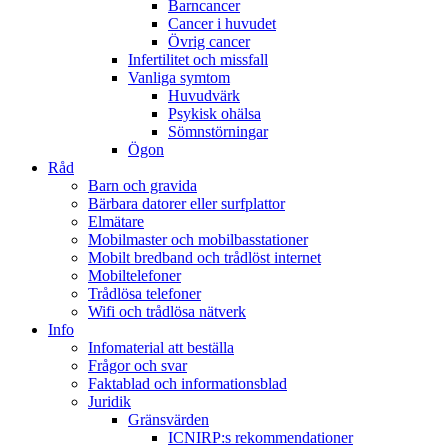
Barncancer
Cancer i huvudet
Övrig cancer
Infertilitet och missfall
Vanliga symtom
Huvudvärk
Psykisk ohälsa
Sömnstörningar
Ögon
Råd
Barn och gravida
Bärbara datorer eller surfplattor
Elmätare
Mobilmaster och mobilbasstationer
Mobilt bredband och trådlöst internet
Mobiltelefoner
Trådlösa telefoner
Wifi och trådlösa nätverk
Info
Infomaterial att beställa
Frågor och svar
Faktablad och informationsblad
Juridik
Gränsvärden
ICNIRP:s rekommendationer