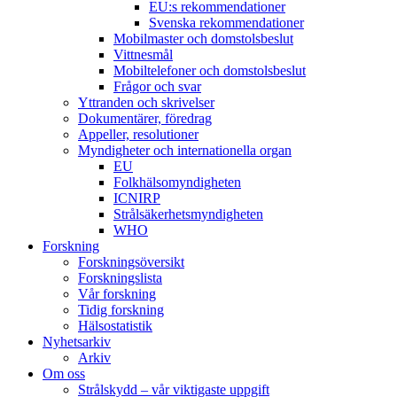
EU:s rekommendationer
Svenska rekommendationer
Mobilmaster och domstolsbeslut
Vittnesmål
Mobiltelefoner och domstolsbeslut
Frågor och svar
Yttranden och skrivelser
Dokumentärer, föredrag
Appeller, resolutioner
Myndigheter och internationella organ
EU
Folkhälsomyndigheten
ICNIRP
Strålsäkerhetsmyndigheten
WHO
Forskning
Forskningsöversikt
Forskningslista
Vår forskning
Tidig forskning
Hälsostatistik
Nyhetsarkiv
Arkiv
Om oss
Strålskydd – vår viktigaste uppgift