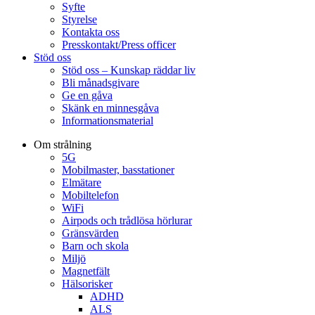
Syfte
Styrelse
Kontakta oss
Presskontakt/Press officer
Stöd oss
Stöd oss – Kunskap räddar liv
Bli månadsgivare
Ge en gåva
Skänk en minnesgåva
Informationsmaterial
Om strålning
5G
Mobilmaster, basstationer
Elmätare
Mobiltelefon
WiFi
Airpods och trådlösa hörlurar
Gränsvärden
Barn och skola
Miljö
Magnetfält
Hälsorisker
ADHD
ALS