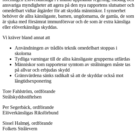
ansvariga myndigheter att agera på den nya rapportens slutsatser och
omedelbart vidtar åtgärder för att skydda människor. I synnerhet
behöver de allra känsligaste, barnen, ungdomarna, de gamla, de som
är sjuka med försämrat immunförsvar och de som är extra känsliga
eller elöverkänsliga skyddas.
Vi kräver bland annat att
Användningen av trådlös teknik omedelbart stoppas i
skolorna
Tydliga varningar till de allra känsligaste grupperna utfärdas
Människor som rapporterar symtom av strålningen måste tas
på allvar och erbjudas skydd
Gränsvärdena sänks radikalt så att de skyddar också mot
långtidsexponering
Tore Fahlström, ordförande
Strålskyddsstiftelsen
Per Segerbäck, ordförande
Elöverkänsligas Riksförbund
Sissel Halmøj, ordförande
Folkets Strålevern