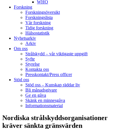
WHO
Forskning
Forskningsöversikt
Forskningslista
Vår forskning
Tidig forskning
Hälsostatistik
Nyhetsarkiv
Arkiv
Om oss
Strålskydd – vår viktigaste uppgift
Syfte
Styrelse
Kontakta oss
Presskontakt/Press officer
Stöd oss
Stöd oss – Kunskap räddar liv
Bli månadsgivare
Ge en gåva
Skänk en minnesgåva
Informationsmaterial
Nordiska strålskyddsorganisationer
kräver sänkta gränsvärden