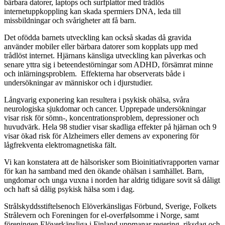
bärbara datorer, laptops och surfplattor med trådlös
internetuppkoppling kan skada spermiers DNA, leda till
missbildningar och svårigheter att få barn.
Det ofödda barnets utveckling kan också skadas då gravida
använder mobiler eller bärbara datorer som kopplats upp med
trådlöst internet. Hjärnans känsliga utveckling kan påverkas och
senare yttra sig i beteendestörningar som ADHD, försämrat minne
och inlärningsproblem. Effekterna har observerats både i
undersökningar av människor och i djurstudier.
Långvarig exponering kan resultera i psykisk ohälsa, svåra
neurologiska sjukdomar och cancer. Upprepade undersökningar
visar risk för sömn-, koncentrationsproblem, depressioner och
huvudvärk. Hela 98 studier visar skadliga effekter på hjärnan och 9
visar ökad risk för Alzheimers eller demens av exponering för
lågfrekventa elektromagnetiska fält.
Vi kan konstatera att de hälsorisker som Bioinitiativrapporten varnar
för kan ha samband med den ökande ohälsan i samhället. Barn,
ungdomar och unga vuxna i norden har aldrig tidigare sovit så dåligt
och haft så dålig psykisk hälsa som i dag.
Strålskyddsstiftelsenoch Elöverkänsligas Förbund, Sverige, Folkets
Strålevern och Foreningen for el-overfølsomme i Norge, samt
föreningen Elöverkänsliga i Finland uppmanar regering, riksdag och