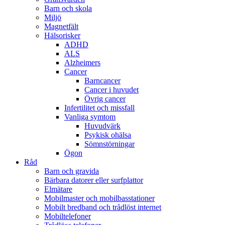
Barn och skola
Miljö
Magnetfält
Hälsorisker
ADHD
ALS
Alzheimers
Cancer
Barncancer
Cancer i huvudet
Övrig cancer
Infertilitet och missfall
Vanliga symtom
Huvudvärk
Psykisk ohälsa
Sömnstörningar
Ögon
Råd
Barn och gravida
Bärbara datorer eller surfplattor
Elmätare
Mobilmaster och mobilbasstationer
Mobilt bredband och trådlöst internet
Mobiltelefoner