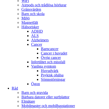
WiFi
Airpods och trådlösa hörlurar
Gränsvärden
Barn och skola
Miljö
Magnetfält
Hälsorisker
ADHD
ALS
Alzheimers
Cancer
Barncancer
Cancer i huvudet
Övrig cancer
Infertilitet och missfall
Vanliga symtom
Huvudvärk
Psykisk ohälsa
Sömnstörningar
Ögon
Råd
Barn och gravida
Bärbara datorer eller surfplattor
Elmätare
Mobilmaster och mobilbasstationer