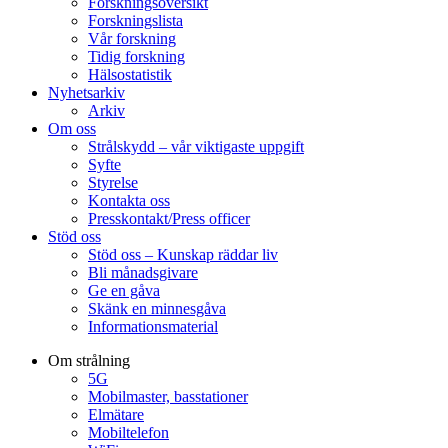
Forskningsöversikt
Forskningslista
Vår forskning
Tidig forskning
Hälsostatistik
Nyhetsarkiv
Arkiv
Om oss
Strålskydd – vår viktigaste uppgift
Syfte
Styrelse
Kontakta oss
Presskontakt/Press officer
Stöd oss
Stöd oss – Kunskap räddar liv
Bli månadsgivare
Ge en gåva
Skänk en minnesgåva
Informationsmaterial
Om strålning
5G
Mobilmaster, basstationer
Elmätare
Mobiltelefon