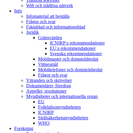
Trådlösa telefoner
Wifi och trådlösa nätverk
Info
Infomaterial att beställa
Frågor och svar
Faktablad och informationsblad
Juridik
Gränsvärden
ICNIRP:s rekommendationer
EU:s rekommendationer
Svenska rekommendationer
Mobilmaster och domstolsbeslut
Vittnesmål
Mobiltelefoner och domstolsbeslut
Frågor och svar
Yttranden och skrivelser
Dokumentärer, föredrag
Appeller, resolutioner
Myndigheter och internationella organ
EU
Folkhälsomyndigheten
ICNIRP
Strålsäkerhetsmyndigheten
WHO
Forskning