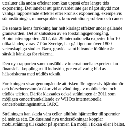
utesluter alla andra effekter som kan uppstå efter längre tids
exponering. Det innebär att gränsvärdet inte ger något skydd mot
vanliga rapporterade effekter efter kronisk exponering, exempelvis
sömnstörningar, minnesproblem, koncentrationsproblem och cancer.
De senaste årens forskning har helt klarlagt effekter under gällande
gränsvärden. Det är slutsatsen av en forskningsgenomgång,
Bioinitiativrapporten 2012, där 29 internationella experter från 10
olika länder, varav 7 från Sverige, har gått igenom över 1800
vetenskapliga studier. Barn, gravida samt blivande föräldrar är
särskilt känsliga för riskerna.
Den nya rapporten sammanställd av internationella experter utan
finansiella kopplingar till industrin, ger en allvarlig bild av
hälsoriskerna med trådlös teknik.
Forskningen visar genomgående att risken för aggressiv hjärntumör
och hörselnervstumör ökar vid användning av mobiltelefon och
trådlös telefon. Därför klassades också strålningen år 2011 som
möjligen cancerframkallande av WHO:s internationella
cancerforskningsinstitut, IARC.
Strålningen kan skada våra celler, alltifrån hjärnceller till spermier,
på många sätt. Ett dussintal nya undersökningar kopplar
mobilstrålning till skador på spermier. En mobil i fickan eller i bältet,