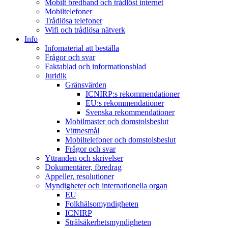
Mobilt bredband och trådlöst internet
Mobiltelefoner
Trådlösa telefoner
Wifi och trådlösa nätverk
Info
Infomaterial att beställa
Frågor och svar
Faktablad och informationsblad
Juridik
Gränsvärden
ICNIRP:s rekommendationer
EU:s rekommendationer
Svenska rekommendationer
Mobilmaster och domstolsbeslut
Vittnesmål
Mobiltelefoner och domstolsbeslut
Frågor och svar
Yttranden och skrivelser
Dokumentärer, föredrag
Appeller, resolutioner
Myndigheter och internationella organ
EU
Folkhälsomyndigheten
ICNIRP
Strålsäkerhetsmyndigheten