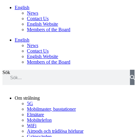
Hoppa
English
till
News
innehåll
Contact Us
English Website
Members of the Board
English
News
Contact Us
English Website
Members of the Board
Sök
Om strålning
5G
Mobilmaster, basstationer
Elmätare
Mobiltelefon
WiFi
Airpods och trådlösa hörlurar
Gränsvärden