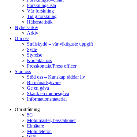
Forskningslista
Vår forskning
Tidig forskning
Hälsostatistik
Nyhetsarkiv
Arkiv
Om oss
Strålskydd – vår viktigaste uppgift
Syfte
Styrelse
Kontakta oss
Presskontakt/Press officer
Stöd oss
Stöd oss – Kunskap räddar liv
Bli månadsgivare
Ge en gåva
Skänk en minnesgåva
Informationsmaterial
Om strålning
5G
Mobilmaster, basstationer
Elmätare
Mobiltelefon
WiFi