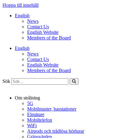
Hoppa till innehåll
English
News
Contact Us
English Website
Members of the Board
English
News
Contact Us
English Website
Members of the Board
Sök
Om strålning
5G
Mobilmaster, basstationer
Elmätare
Mobiltelefon
WiFi
Airpods och trådlösa hörlurar
Gränsvärden