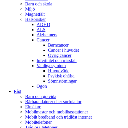
Barn och skola
Miljö
Magnetfält
Hälsorisker
ADHD
ALS
Alzheimers
Cancer
Barncancer
Cancer i huvudet
Övrig cancer
Infertilitet och missfall
Vanliga symtom
Huvudvärk
Psykisk ohälsa
Sömnstörningar
Ögon
Råd
Barn och gravida
Bärbara datorer eller surfplattor
Elmätare
Mobilmaster och mobilbasstationer
Mobilt bredband och trådlöst internet
Mobiltelefoner
Trådlösa telefoner