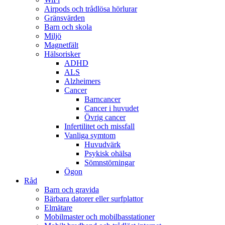
Airpods och trådlösa hörlurar
Gränsvärden
Barn och skola
Miljö
Magnetfält
Hälsorisker
ADHD
ALS
Alzheimers
Cancer
Barncancer
Cancer i huvudet
Övrig cancer
Infertilitet och missfall
Vanliga symtom
Huvudvärk
Psykisk ohälsa
Sömnstörningar
Ögon
Råd
Barn och gravida
Bärbara datorer eller surfplattor
Elmätare
Mobilmaster och mobilbasstationer