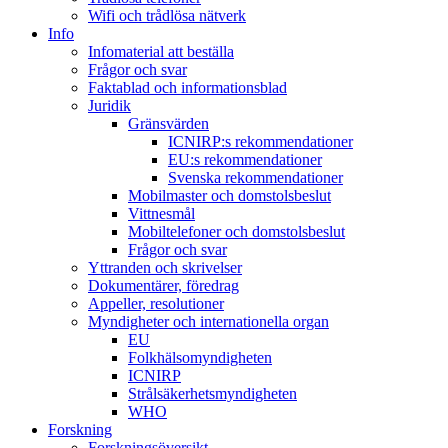
Wifi och trådlösa nätverk
Info
Infomaterial att beställa
Frågor och svar
Faktablad och informationsblad
Juridik
Gränsvärden
ICNIRP:s rekommendationer
EU:s rekommendationer
Svenska rekommendationer
Mobilmaster och domstolsbeslut
Vittnesmål
Mobiltelefoner och domstolsbeslut
Frågor och svar
Yttranden och skrivelser
Dokumentärer, föredrag
Appeller, resolutioner
Myndigheter och internationella organ
EU
Folkhälsomyndigheten
ICNIRP
Strålsäkerhetsmyndigheten
WHO
Forskning
Forskningsöversikt