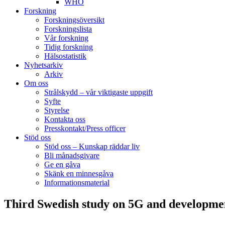
WHO
Forskning
Forskningsöversikt
Forskningslista
Vår forskning
Tidig forskning
Hälsostatistik
Nyhetsarkiv
Arkiv
Om oss
Strålskydd – vår viktigaste uppgift
Syfte
Styrelse
Kontakta oss
Presskontakt/Press officer
Stöd oss
Stöd oss – Kunskap räddar liv
Bli månadsgivare
Ge en gåva
Skänk en minnesgåva
Informationsmaterial
Third Swedish study on 5G and developme