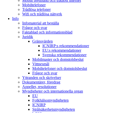
Mobilt bredband och trådlöst internet
Mobiltelefoner
Trådlösa telefoner
Wifi och trådlösa nätverk
Info
Infomaterial att beställa
Frågor och svar
Faktablad och informationsblad
Juridik
Gränsvärden
ICNIRP:s rekommendationer
EU:s rekommendationer
Svenska rekommendationer
Mobilmaster och domstolsbeslut
Vittnesmål
Mobiltelefoner och domstolsbeslut
Frågor och svar
Yttranden och skrivelser
Dokumentärer, föredrag
Appeller, resolutioner
Myndigheter och internationella organ
EU
Folkhälsomyndigheten
ICNIRP
Strålsäkerhetsmyndigheten