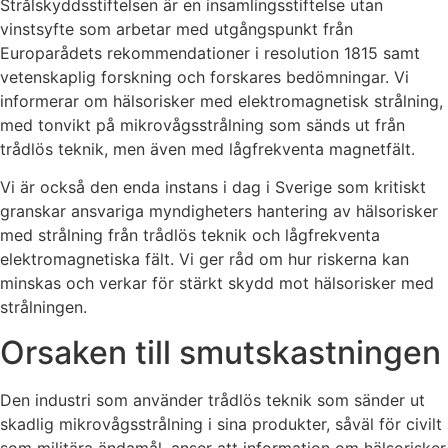
Strålskyddsstiftelsen är en insamlingsstiftelse utan
vinstsyfte som arbetar med utgångspunkt från
Europarådets rekommendationer i resolution 1815 samt
vetenskaplig forskning och forskares bedömningar. Vi
informerar om hälsorisker med elektromagnetisk strålning,
med tonvikt på mikrovågsstrålning som sänds ut från
trådlös teknik, men även med lågfrekventa magnetfält.
Vi är också den enda instans i dag i Sverige som kritiskt
granskar ansvariga myndigheters hantering av hälsorisker
med strålning från trådlös teknik och lågfrekventa
elektromagnetiska fält. Vi ger råd om hur riskerna kan
minskas och verkar för stärkt skydd mot hälsorisker med
strålningen.
Orsaken till smutskastningen
Den industri som använder trådlös teknik som sänder ut
skadlig mikrovågsstrålning i sina produkter, såväl för civilt
som militära ändamål, anser att information om hälsorisker