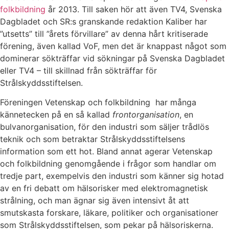
folkbildning
år 2013. Till saken hör att även TV4, Svenska
Dagbladet och SR:s granskande redaktion Kaliber har
”utsetts” till ”årets förvillare” av denna hårt kritiserade
förening, även kallad VoF, men det är knappast något som
dominerar sökträffar vid sökningar på Svenska Dagbladet
eller TV4 – till skillnad från sökträffar för
Strålskyddsstiftelsen.
Föreningen Vetenskap och folkbildning har många
kännetecken på en så kallad
frontorganisation
, en
bulvanorganisation, för den industri som säljer trådlös
teknik och som betraktar Strålskyddsstiftelsens
information som ett hot. Bland annat agerar Vetenskap
och folkbildning genomgående i frågor som handlar om
tredje part, exempelvis den industri som känner sig hotad
av en fri debatt om hälsorisker med elektromagnetisk
strålning, och man ägnar sig även intensivt åt att
smutskasta forskare, läkare, politiker och organisationer
som Strålskyddsstiftelsen, som pekar på hälsoriskerna.