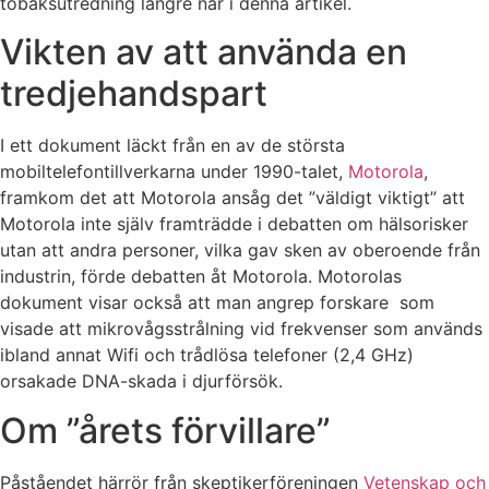
tobaksutredning längre när i denna artikel.
Vikten av att använda en
tredjehandspart
I ett dokument läckt från en av de största
mobiltelefontillverkarna under 1990-talet,
Motorola
,
framkom det att Motorola ansåg det ”väldigt viktigt” att
Motorola inte själv framträdde i debatten om hälsorisker
utan att andra personer, vilka gav sken av oberoende från
industrin, förde debatten åt Motorola. Motorolas
dokument visar också att man angrep forskare som
visade att mikrovågsstrålning vid frekvenser som används
ibland annat Wifi och trådlösa telefoner (2,4 GHz)
orsakade DNA-skada i djurförsök.
Om ”årets förvillare”
Påståendet härrör från skeptikerföreningen
Vetenskap och