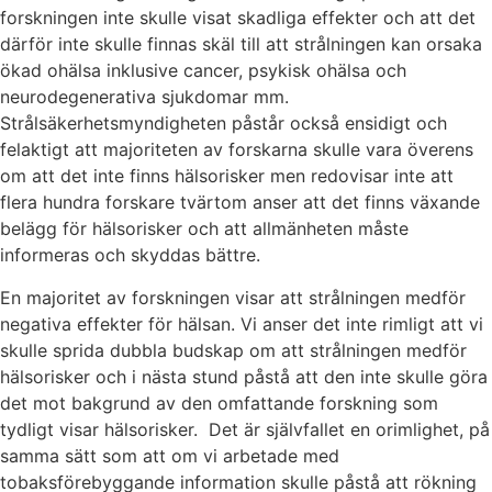
forskningen inte skulle visat skadliga effekter och att det
därför inte skulle finnas skäl till att strålningen kan orsaka
ökad ohälsa inklusive cancer, psykisk ohälsa och
neurodegenerativa sjukdomar mm.
Strålsäkerhetsmyndigheten påstår också ensidigt och
felaktigt att majoriteten av forskarna skulle vara överens
om att det inte finns hälsorisker men redovisar inte att
flera hundra forskare tvärtom anser att det finns växande
belägg för hälsorisker och att allmänheten måste
informeras och skyddas bättre.
En majoritet av forskningen visar att strålningen medför
negativa effekter för hälsan. Vi anser det inte rimligt att vi
skulle sprida dubbla budskap om att strålningen medför
hälsorisker och i nästa stund påstå att den inte skulle göra
det mot bakgrund av den omfattande forskning som
tydligt visar hälsorisker. Det är självfallet en orimlighet, på
samma sätt som att om vi arbetade med
tobaksförebyggande information skulle påstå att rökning