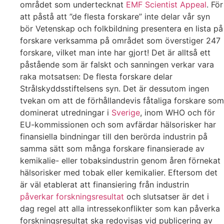
området som undertecknat
EMF Scientist Appeal
. För
att påstå att ”de flesta forskare” inte delar vår syn
bör Vetenskap och folkbildning presentera en lista på
forskare verksamma på området som överstiger 247
forskare, vilket man inte har gjort! Det är alltså ett
påstående som är falskt och sanningen verkar vara
raka motsatsen: De flesta forskare delar
Strålskyddsstiftelsens syn. Det är dessutom ingen
tvekan om att de förhållandevis fåtaliga forskare som
dominerat utredningar i
Sverige
, inom WHO och för
EU-kommissionen och som avfärdar hälsorisker har
finansiella bindningar till den berörda industrin på
samma sätt som många forskare finansierade av
kemikalie- eller tobaksindustrin genom åren förnekat
hälsorisker med tobak eller kemikalier. Eftersom det
är väl etablerat att finansiering från industrin
påverkar forskningsresultat
och slutsatser är det i
dag regel att alla intressekonflikter som kan påverka
forskningsresultat ska redovisas vid publicering av