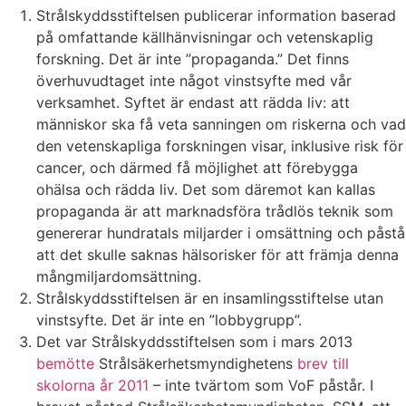
Strålskyddsstiftelsen publicerar information baserad
på omfattande källhänvisningar och vetenskaplig
forskning. Det är inte ”propaganda.” Det finns
överhuvudtaget inte något vinstsyfte med vår
verksamhet. Syftet är endast att rädda liv: att
människor ska få veta sanningen om riskerna och vad
den vetenskapliga forskningen visar, inklusive risk för
cancer, och därmed få möjlighet att förebygga
ohälsa och rädda liv. Det som däremot kan kallas
propaganda är att marknadsföra trådlös teknik som
genererar hundratals miljarder i omsättning och påstå
att det skulle saknas hälsorisker för att främja denna
mångmiljardomsättning.
Strålskyddsstiftelsen är en insamlingsstiftelse utan
vinstsyfte. Det är inte en ”lobbygrupp”.
Det var Strålskyddsstiftelsen som i mars 2013
bemötte
Strålsäkerhetsmyndighetens
brev till
skolorna år 2011
– inte tvärtom som VoF påstår. I