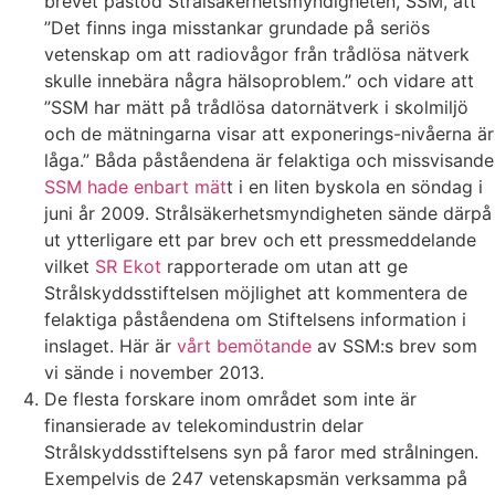
brevet påstod Strålsäkerhetsmyndigheten, SSM, att
”Det finns inga misstankar grundade på seriös
vetenskap om att radiovågor från trådlösa nätverk
skulle innebära några hälsoproblem.” och vidare att
”SSM har mätt på trådlösa datornätverk i skolmiljö
och de mätningarna visar att exponerings-nivåerna är
låga.” Båda påståendena är felaktiga och missvisande
SSM hade enbart mät
t i en liten byskola en söndag i
juni år 2009. Strålsäkerhetsmyndigheten sände därpå
ut ytterligare ett par brev och ett pressmeddelande
vilket
SR Ekot
rapporterade om utan att ge
Strålskyddsstiftelsen möjlighet att kommentera de
felaktiga påståendena om Stiftelsens information i
inslaget. Här är
vårt bemötande
av SSM:s brev som
vi sände i november 2013.
De flesta forskare inom området som inte är
finansierade av telekomindustrin delar
Strålskyddsstiftelsens syn på faror med strålningen.
Exempelvis de 247 vetenskapsmän verksamma på