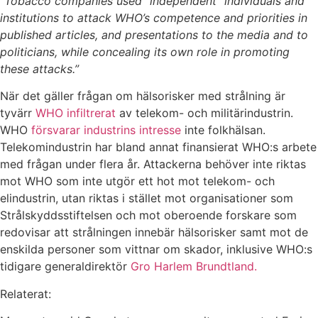
“Tobacco companies used “independent” individuals and
institutions to attack WHO’s competence and priorities in
published articles, and presentations to the media and to
politicians, while concealing its own role in promoting
these attacks.”
När det gäller frågan om hälsorisker med strålning är
tyvärr
WHO infiltrerat
av telekom- och militärindustrin.
WHO
försvarar industrins intresse
inte folkhälsan.
Telekomindustrin har bland annat finansierat WHO:s arbete
med frågan under flera år. Attackerna behöver inte riktas
mot WHO som inte utgör ett hot mot telekom- och
elindustrin, utan riktas i stället mot organisationer som
Strålskyddsstiftelsen och mot oberoende forskare som
redovisar att strålningen innebär hälsorisker samt mot de
enskilda personer som vittnar om skador, inklusive WHO:s
tidigare generaldirektör
Gro Harlem Brundtland.
Relaterat: