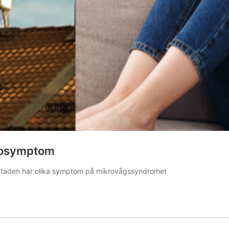
lsosymptom
bostaden har olika symptom på mikrovågssyndromet