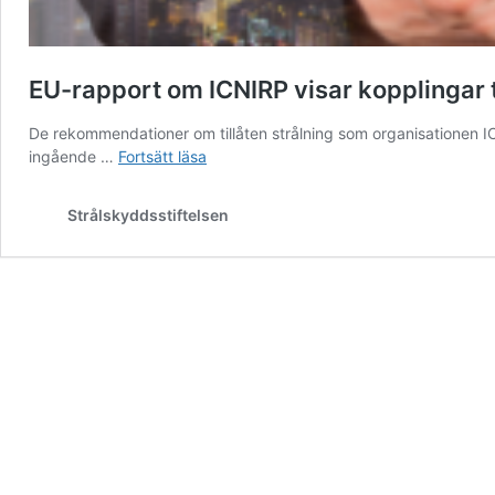
EU-rapport om ICNIRP visar kopplingar t
De rekommendationer om tillåten strålning som organisationen I
EU-
ingående …
Fortsätt läsa
rapport
om
Strålskyddsstiftelsen
ICNIRP
visar
kopplingar
till
telekombolag